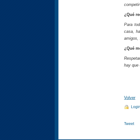
competir
¿Qué re
Para tod
casa, ha
amigos, 
¿Qué me
Respetar
hay que 
Volver
Logi
Tweet