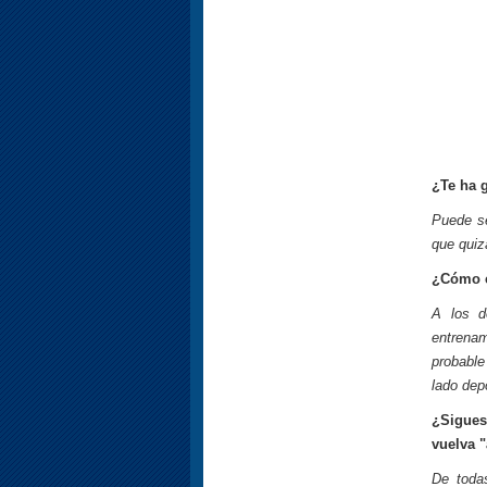
¿Te ha 
Puede se
que quiz
¿Cómo c
A los d
entrenam
probable
lado depo
¿Sigues
vuelva 
De toda