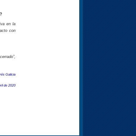
n?
iva en la
tacto con
cerrado”,
rés Galicia
ril de 2020