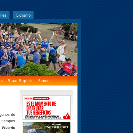
ones
Ciclismo
os
Race Reports
Femme
lgunos de
 tiempos
n
Vicente