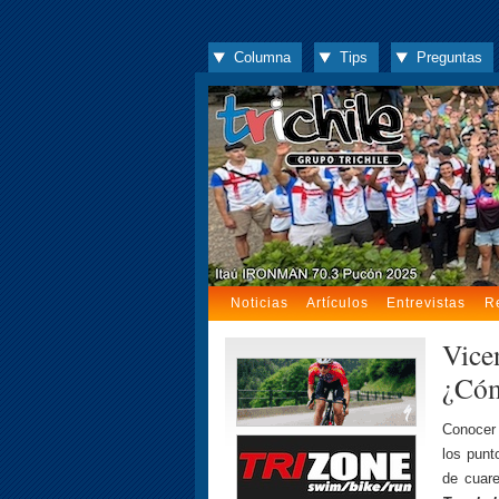
Columna
Tips
Preguntas
Noticias
Artículos
Entrevistas
R
Vice
¿Cóm
Conocer 
los pun
de cuar