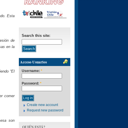
ado. Esta
Search this site:
esión de
as en la
Acceso Usuarios
Username:
*
iendo “El
Password:
*
er comer
Create new account
Request new password
mesa son
QUIÉN ESTÁ?