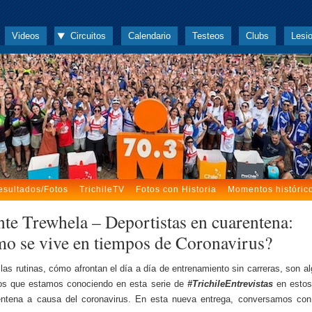
Videos
Circuitos
Calendario
Testeos
Clubs
Lesi
esultados/Fotos
TrichileTV
Fotos con Historia
Momentos históric
nte Trewhela – Deportistas en cuarentena:
o se vive en tiempos de Coronavirus?
las rutinas, cómo afrontan el día a día de entrenamiento sin carreras, son a
tos que estamos conociendo en esta serie de
#TrichileEntrevistas
en estos
entena a causa del coronavirus. En esta nueva entrega, conversamos co