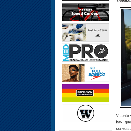
Trewhel
Vicente 
hay que
conversa