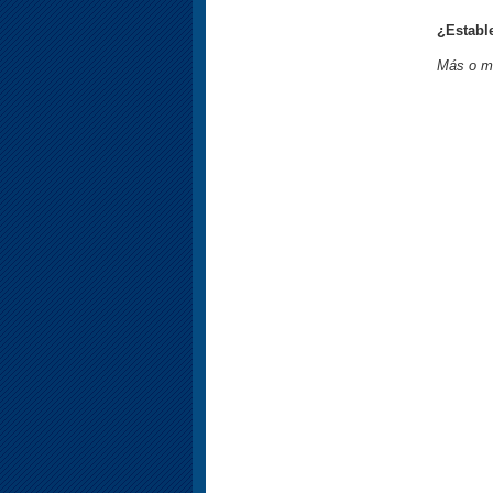
¿Establ
Más o me