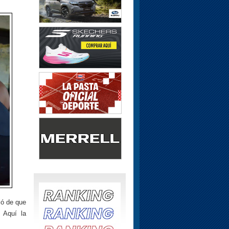
ló de que
 Aquí la