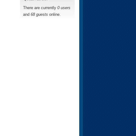
There are currently
0 users
and
68 guests
online.