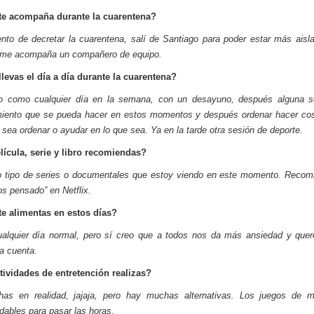
te acompaña durante la cuarentena?
to de decretar la cuarentena, salí de Santiago para poder estar más aisl
me acompaña un compañero de equipo.
evas el día a día durante la cuarentena?
do como cualquier día en la semana, con un desayuno, después alguna s
miento que se pueda hacer en estos momentos y después ordenar hacer cos
 sea ordenar o ayudar en lo que sea. Ya en la tarde otra sesión de deporte.
ícula, serie y libro recomiendas?
 tipo de series o documentales que estoy viendo en este momento. Recom
s pensado” en Netflix.
e alimentas en estos días?
alquier día normal, pero sí creo que a todos nos da más ansiedad y quer
a cuenta.
ividades de entretención realizas?
as en realidad, jajaja, pero hay muchas alternativas. Los juegos de 
ables para pasar las horas.