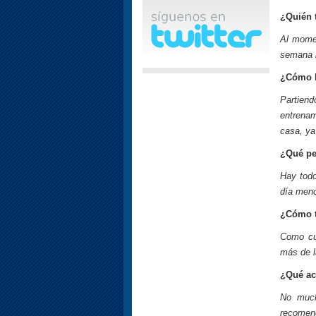
¿Quién 
Al momen
semana 
¿Cómo ll
Partien
entrena
casa, ya
¿Qué pel
Hay todo
día meno
¿Cómo t
Como cu
más de l
¿Qué act
No much
recomend