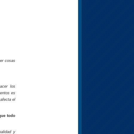
cer cosas
acer los
ventos es
afecta el
que todo
alidad y