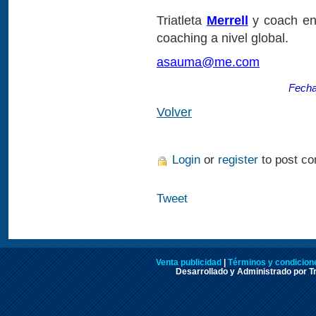
Triatleta
Merrell
y coach e
coaching a nivel global.
asauma@me.com
Fecha
Volver
Login
or
register
to post c
Tweet
Venta publicidad
|
Términos y condicione
Desarrollado y Administrado por Tr