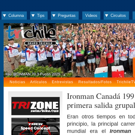
Columna
Tips
Preguntas
Videos
Circuitos
Noticias
Artículos
Entrevistas
Resultados/Fotos
TrichileT
Ironman Canadá 1991
primera salida grupal
Eran otros tiempos en tod
principio, la principal car
mundial era el
Ironman 