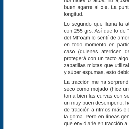
normales o altos. El ajus
buen agarre al pie. La pun
longitud.
Lo segundo que llama la at
con 255 grs. Así que lo de “
del MFoam lo sentí de amort
en todo momento en particu
caso (quienes aterricen 
protegerá con un tacto alg
zapatillas mixtas que utili
y súper espumas, esto debid
La tracción me ha sorprendi
seco como mojado (hice un 
toma bien las curvas con s
un muy buen desempeño, ha s
de tracción a ritmos más el
la goma. Pero en líneas gen
que envidiarle en tracción a