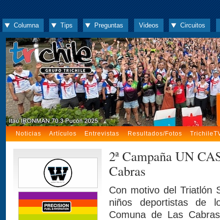
Columna
Tips
Preguntas
Videos
Circuitos
Noticias
Artículos
Entrevistas
Resultados/Fotos
TrichileT
2ª Campaña UN CAS
Cabras
Con motivo del Triatlón
niños deportistas de l
Comuna de Las Cabras pa