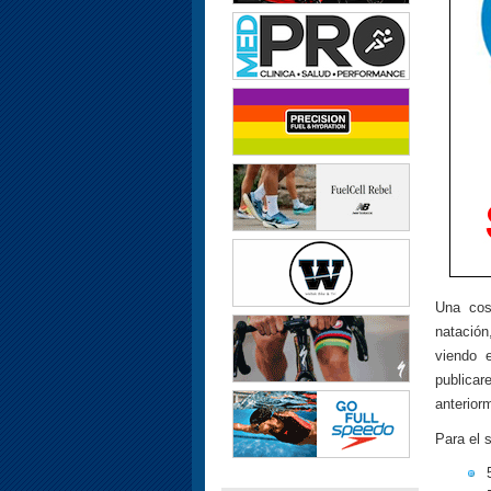
Una cos
natación
viendo 
publicar
anterior
Para el 