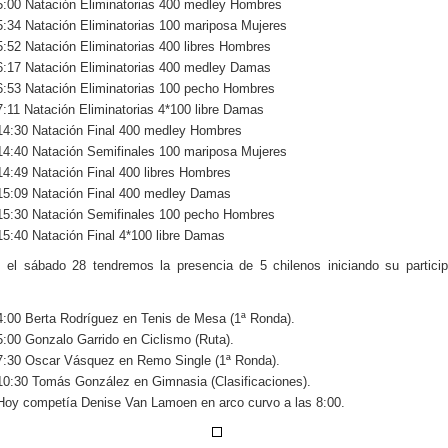
5:00 Natación Eliminatorias 400 medley Hombres
5:34 Natación Eliminatorias 100 mariposa Mujeres
5:52 Natación Eliminatorias 400 libres Hombres
6:17 Natación Eliminatorias 400 medley Damas
6:53 Natación Eliminatorias 100 pecho Hombres
7:11 Natación Eliminatorias 4*100 libre Damas
14:30 Natación Final 400 medley Hombres
14:40 Natación Semifinales 100 mariposa Mujeres
14:49 Natación Final 400 libres Hombres
15:09 Natación Final 400 medley Damas
15:30 Natación Semifinales 100 pecho Hombres
15:40 Natación Final 4*100 libre Damas
el sábado 28 tendremos la presencia de 5 chilenos iniciando su partici
4:00 Berta Rodríguez en Tenis de Mesa (1ª Ronda).
5:00 Gonzalo Garrido en Ciclismo (Ruta).
7:30 Oscar Vásquez en Remo Single (1ª Ronda).
10:30 Tomás González en Gimnasia (Clasificaciones).
Hoy competía Denise Van Lamoen en arco curvo a las 8:00.