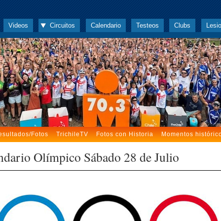
Videos
Circuitos
Calendario
Testeos
Clubs
Lesi
esultados/Fotos
TrichileTV
Fotos con Historia
Momentos históric
ndario Olímpico Sábado 28 de Julio