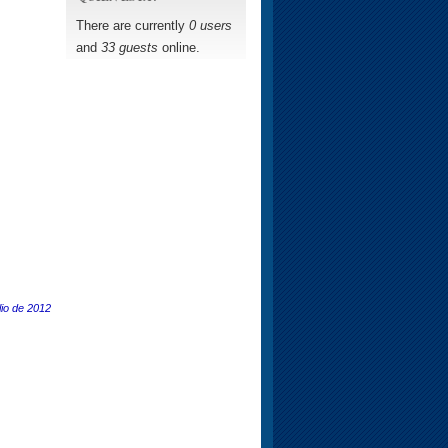
There are currently
0 users
and
33 guests
online.
lio de 2012