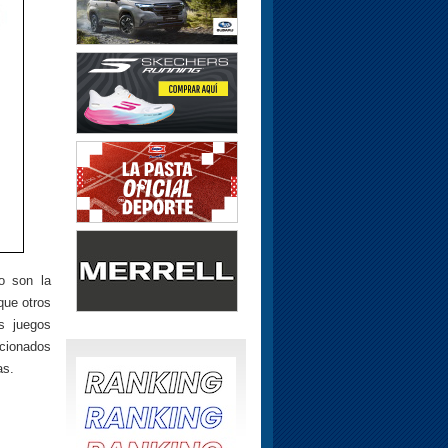
o son la
que otros
s juegos
ncionados
as.