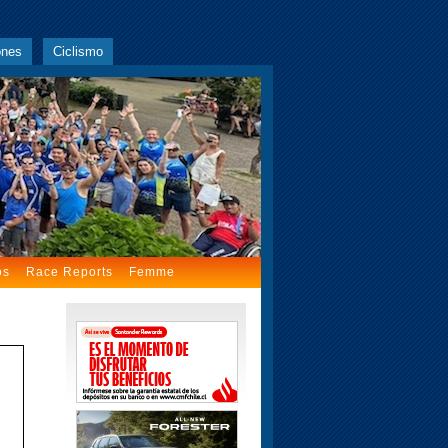
ones
Ciclismo
os
Race Reports
Femme