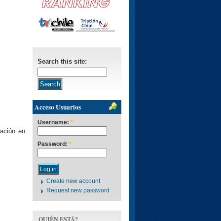
Search this site:
Acceso Usuarios
Username:
*
pación en
Password:
*
Create new account
Request new password
QUIÉN ESTÁ?