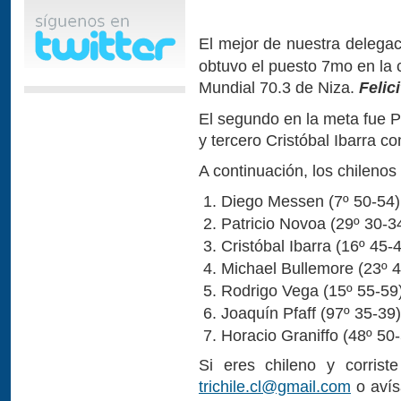
El mejor de nuestra delega
obtuvo el puesto 7mo en la 
Mundial 70.3 de Niza.
Felic
El segundo en la meta fue P
y tercero Cristóbal Ibarra c
A continuación, los chileno
Diego Messen (7º 50-54)
Patricio Novoa (29º 30-3
Cristóbal Ibarra (16º 45-
Michael Bullemore (23º 4
Rodrigo Vega (15º 55-59)
Joaquín Pfaff (97º 35-39)
Horacio Graniffo (48º 50
Si eres chileno y corris
trichile.cl@gmail.com
o avís