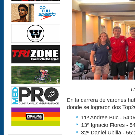
C
En la carrera de varones hub
donde se lograron dos Top2
11º Andree Buc - 54:0
13º Ignacio Flores - 5
32º Daniel Ubilla - 55: