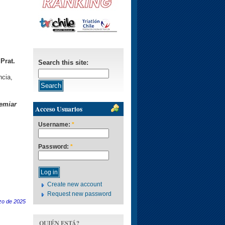
Prat.
Search this site:
ncia,
remiar
Acceso Usuarios
Username:
*
Password:
*
Create new account
Request new password
zo de 2025
QUIÉN ESTÁ?