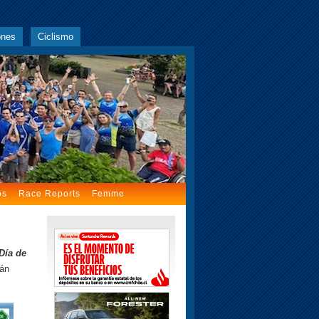
ones
Ciclismo
os
Race Reports
Femme
Día de
tán