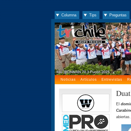
Columna
Tips
Preguntas
Noticias
Artículos
Entrevistas
R
Duat
El
domin
Carabin
abiertas.