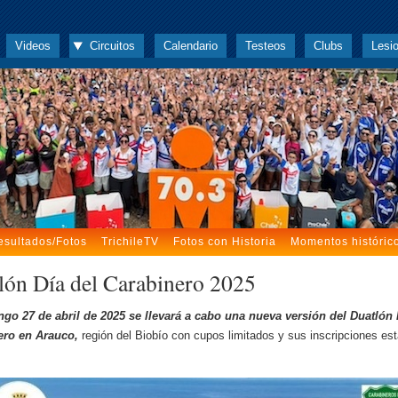
Videos
Circuitos
Calendario
Testeos
Clubs
Lesi
esultados/Fotos
TrichileTV
Fotos con Historia
Momentos históric
lón Día del Carabinero 2025
go 27 de abril de 2025 se llevará a cabo una nueva versión del Duatlón 
ero en Arauco,
región del Biobío con cupos limitados y sus inscripciones es