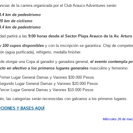
ancias de la carrera organizada por el Club Arauco Adventures serán:
4.4 km de pedestrismo
20 km de ciclismo
4.4 km de pedestrismo
dad partirá a las
9:00 horas desde el Sector Playa Arauco de la Av. Arturo 
y 100 cupos disponibles
y con la inscripción se garantiza: Chip de compete
ón (agua purificada), refrigerio, medalla finisher.
e otorgar una Copa al ganador y ganadora general,
el evento contempla p
cto en efectivo a los primeros lugares generales
masculino y femenino:
Primer Lugar General Damas y Varones $30.000 Pesos
Segundo Lugar General Damas y Varones $20.000 Pesos
Tercer Lugar General Damas y Varones $10.000 Pesos
nto, las categorías serán reconocidas con galvanos a los primeros lugares.
PCIONES Y BASES AQUÍ
Miércoles 26 de mar