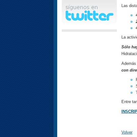
Las dist
La activi
Sólo ha
Hidrataci
Además d
con dire
Entre ta
INSCRI
Volver