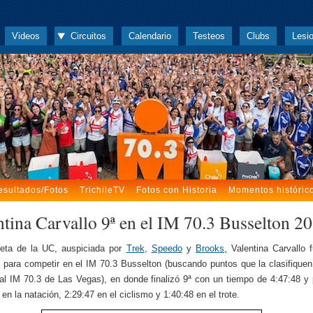
Videos
Circuitos
Calendario
Testeos
Clubs
Lesi
esultados/Fotos
TrichileTV
Fotos con Historia
Momentos históric
ntina Carvallo 9ª en el IM 70.3 Busselton 2
leta de la UC, auspiciada por
Trek
,
Speedo
y
Brooks,
Valentina Carvallo 
a para competir en el IM 70.3 Busselton (buscando puntos que la clasifiqu
al IM 70.3 de Las Vegas), en donde finalizó 9ª con un tiempo de 4:47:48 y 
en la natación, 2:29:47 en el ciclismo y 1:40:48 en el trote.