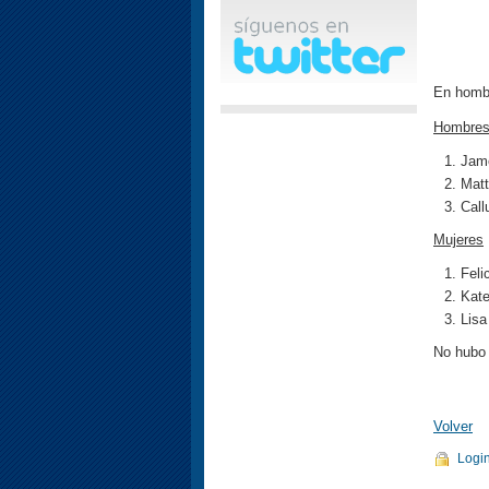
En hombr
Hombre
Jame
Matt
Call
Mujeres
Feli
Kate
Lisa
No hubo
Volver
Logi