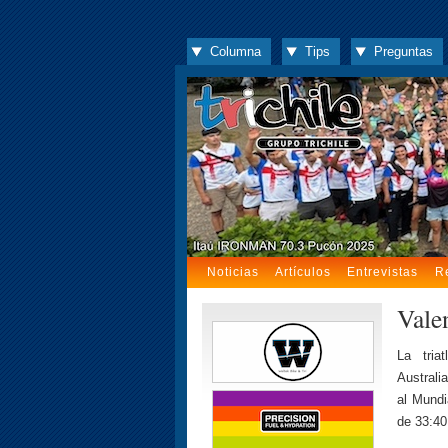
Columna
Tips
Preguntas
Noticias
Artículos
Entrevistas
R
Vale
La triat
Australi
al Mundi
de 33:40 