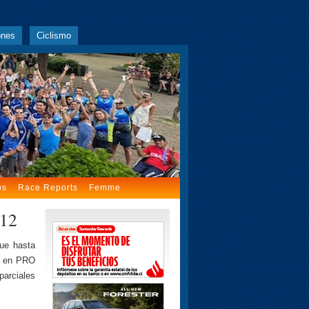
ones
Ciclismo
os
Race Reports
Femme
012
fue hasta
en en PRO
parciales