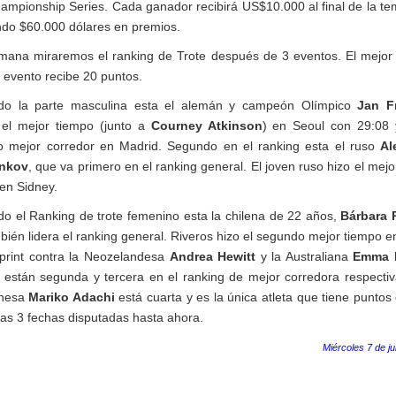
ampionship Series. Cada ganador recibirá US$10.000 al final de la t
ando $60.000 dólares en premios.
mana miraremos el ranking de Trote después de 3 eventos. El mejor 
 evento recibe 20 puntos.
ndo la parte masculina esta el alemán y campeón Olímpico
Jan F
el mejor tiempo (junto a
Courney Atkinson
) en Seoul con 29:08 
 mejor corredor en Madrid. Segundo en el ranking esta el ruso
Al
nkov
, que va primero en el ranking general. El joven ruso hizo el mej
 en Sidney.
do el Ranking de trote femenino esta la chilena de 22 años,
Bárbara 
bién lidera el ranking general. Riveros hizo el segundo mejor tiempo e
print contra la Neozelandesa
Andrea Hewitt
y la Australiana
Emma M
 están segunda y tercera en el ranking de mejor corredora respecti
onesa
Mariko Adachi
está cuarta y es la única atleta que tiene puntos
las 3 fechas disputadas hasta ahora.
Miércoles 7 de ju