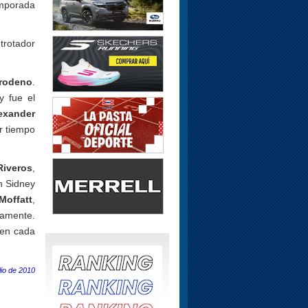
emporada
trotador
rodeno
.
y fue el
exander
or tiempo
Riveros
,
n Sidney
offatt
,
vamente.
 en cada
lio de 2010