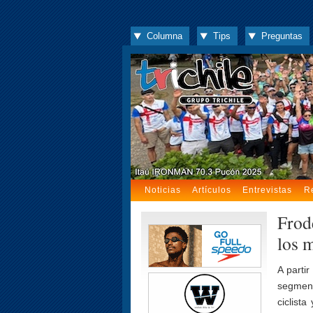
Columna
Tips
Preguntas
Noticias
Artículos
Entrevistas
R
Frod
los 
A parti
segment
ciclist