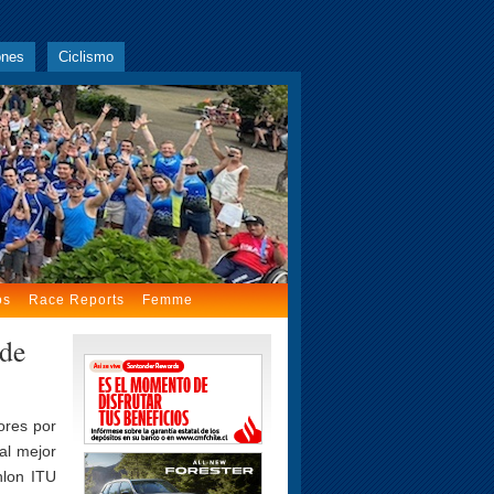
ones
Ciclismo
os
Race Reports
Femme
 de
ores por
al mejor
hlon ITU