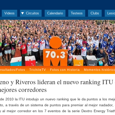
Videos
Circuitos
Calendario
Testeos
Clubs
Lesi
esultados/Fotos
TrichileTV
Fotos con Historia
Momentos históric
eno y Riveros lideran el nuevo ranking ITU
mejores corredores
r de 2010 la ITU intodujo un nuevo ranking que le da puntos a los mej
o, a través de un sistema de puntos para premiar al mejor nadador, 
a y al mejor corredor en los 7 eventos de la serie Dextro Energy Triat