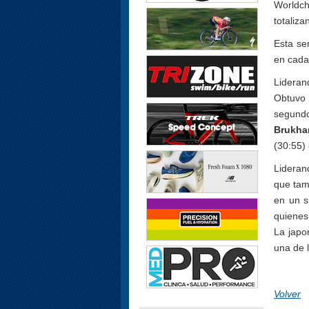
Worldch
totaliz
Esta se
en cada
Lidera
Obtuvo 
segundo
Brukha
(30:55)
Lideran
que tam
en un s
quienes
La jap
una de 
Volver