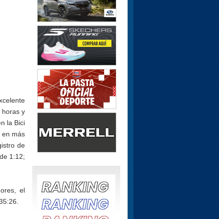
xcelente
 horas y
 la Bici
ar en más
istro de
de 1:12;
ores, el
35:26.