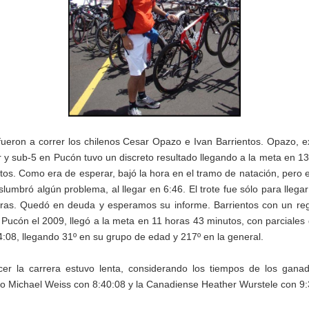
fueron a correr los chilenos Cesar Opazo e Ivan Barrientos. Opazo, e
 y sub-5 en Pucón tuvo un discreto resultado llegando a la meta en 13
tos. Como era de esperar, bajó la hora en el tramo de natación, pero en
slumbró algún problema, al llegar en 6:46. El trote fue sólo para lleg
ras. Quedó en deuda y esperamos su informe. Barrientos con un reg
 Pucón el 2009, llegó a la meta en 11 horas 43 minutos, con parciales 
4:08, llegando 31º en su grupo de edad y 217º en la general.
cer la carrera estuvo lenta, considerando los tiempos de los ganad
co Michael Weiss con 8:40:08 y la Canadiense Heather Wurstele con 9: