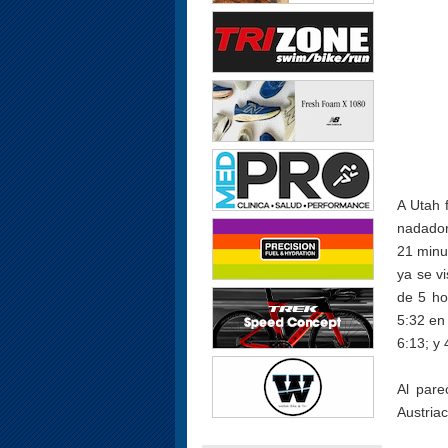
A Utah 
nadador
21 minu
ya se vi
de 5 ho
5:32 en
6:13; y 
Al pare
Austria