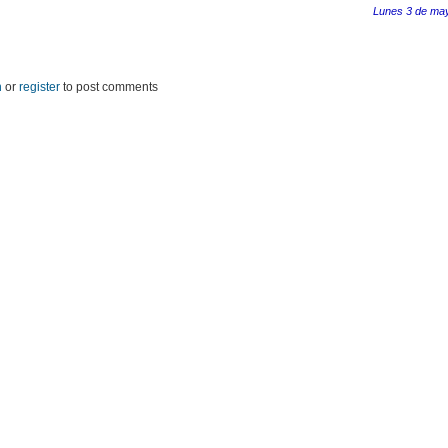
Lunes 3 de ma
n
or
register
to post comments