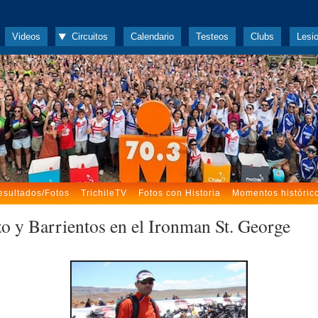
Videos
Circuitos
Calendario
Testeos
Clubs
Lesi
esultados/Fotos
TrichileTV
Fotos con Historia
Momentos históric
o y Barrientos en el Ironman St. George