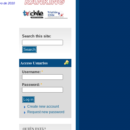
yo de 2010
Search this site:
Acceso Usuarios
Username:
*
Password:
*
Create new account
Request new password
QUIÉN ESTÁ?