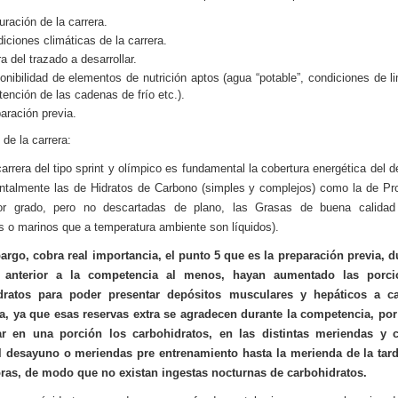
uración de la carrera.
iciones climáticas de la carrera.
ra del trazado a desarrollar.
onibilidad de elementos de nutrición aptos (agua “potable”, condiciones de l
ención de las cadenas de frío etc.).
aración previa.
 de la carrera:
arrera del tipo sprint y olímpico es fundamental la cobertura energética del de
talmente las de Hidratos de Carbono (simples y complejos) como la de Pr
r grado, pero no descartadas de plano, las Grasas de buena calidad 
s o marinos que a temperatura ambiente son líquidos).
rgo, cobra real importancia, el punto 5 que es la preparación previa, d
 anterior a la competencia al menos, hayan aumentado las porci
dratos para poder presentar depósitos musculares y hepáticos a c
a, ya que esas reservas extra se agradecen durante la competencia, por 
r en una porción los carbohidratos, en las distintas meriendas y 
l desayuno o meriendas pre entrenamiento hasta la merienda de la tard
oras, de modo que no existan ingestas nocturnas de carbohidratos.