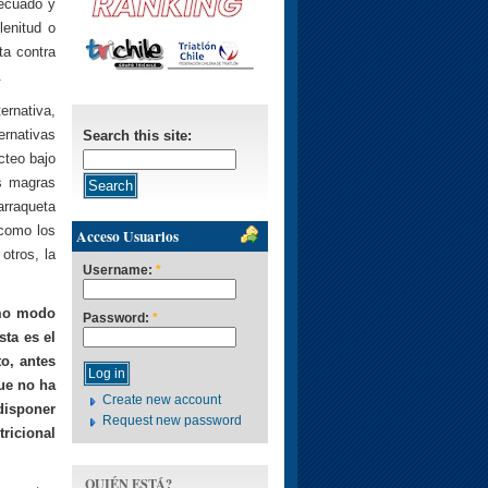
decuado y
lenitud o
ta contra
.
ernativa,
ernativas
Search this site:
cteo bajo
s magras
arraqueta
 como los
Acceso Usuarios
otros, la
Username:
*
smo modo
Password:
*
sta es el
to, antes
que no ha
Create new account
disponer
Request new password
ricional
QUIÉN ESTÁ?