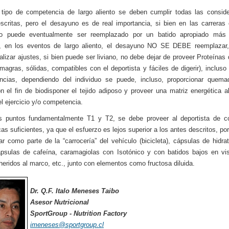
tipo de competencia de largo aliento se deben cumplir todas las consid
scritas, pero el desayuno es de real importancia, si bien en las carreras 
o puede eventualmente ser reemplazado por un batido apropiado más 
s, en los eventos de largo aliento, el desayuno NO SE DEBE reemplazar,
alizar ajustes, si bien puede ser liviano, no debe dejar de proveer Proteínas
(magras, sólidas, compatibles con el deportista y fáciles de digerir), incluso
ncias, dependiendo del individuo se puede, incluso, proporcionar quema
n el fin de biodisponer el tejido adiposo y proveer una matriz energética al
el ejercicio y/o competencia.
s puntos fundamentalmente T1 y T2, se debe proveer al deportista de co
as suficientes, ya que el esfuerzo es lejos superior a los antes descritos, por
ar como parte de la “carrocería” del vehículo (bicicleta), cápsulas de hidra
psulas de cafeína, caramagiolas con Isotónico y con batidos bajos en vi
heridos al marco, etc., junto con elementos como fructosa diluida.
Dr. Q.F. Italo Meneses Taibo
Asesor Nutricional
SportGroup - Nutrition Factory
imeneses@sportgroup.cl