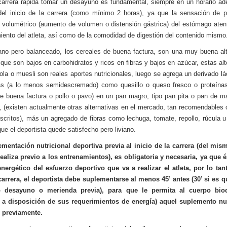
arrera rápida tomar un desayuno es fundamental, siempre en un horario a
del inicio de la carrera (como mínimo 2 horas), ya que la sensación de p
volumétrico (aumento de volumen o distensión gástrica) del estómago aten
miento del atleta, así como de la comodidad de digestión del contenido mismo
iano pero balanceado, los cereales de buena factura, son una muy buena alt
 que son bajos en carbohidratos y ricos en fibras y bajos en azúcar, estas alt
nola o muesli son reales aportes nutricionales, luego se agrega un derivado lá
as (a lo menos semidescremado) como quesillo o queso fresco o proteína
e buena factura o pollo o pavo) en un pan magro, tipo pan pita o pan de m
, (existen actualmente otras alternativas en el mercado, tan recomendables
scritos), más un agregado de fibras como lechuga, tomate, repollo, rúcula u 
que el deportista quede satisfecho pero liviano.
ementación nutricional deportiva previa al inicio de la carrera (del mi
ealiza previo a los entrenamientos), es obligatoria y necesaria, ya que é
nergético del esfuerzo deportivo que va a realizar el atleta, por lo tan
arrera, el deportista debe suplementarse al menos 45’ antes (30’ si es 
o desayuno o merienda previa), para que le permita al cuerpo bio
r a disposición de sus requerimientos de energía) aquel suplemento nut
o previamente.