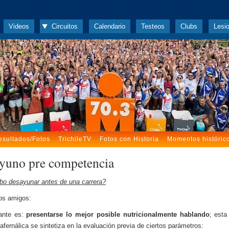
Videos
Circuitos
Calendario
Testeos
Clubs
Lesi
esultados/Fotos
TrichileTV
Fotos con Historia
Momentos históric
yuno pre competencia
o desayunar antes de una carrera?
os amigos:
vante es:
presentarse lo mejor posible nutricionalmente hablando
; esta
rafernálica se sintetiza en la evaluación previa de ciertos parámetros: