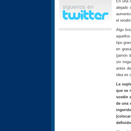
En una c
alejado 
aumento 
el rendi
Algo liv
aquellos
tipo gra
en gras
(jamón d
sin miga
antes de
idea es 
La supl
que se r
sostén e
de una c
ingerid
(coloca
definid