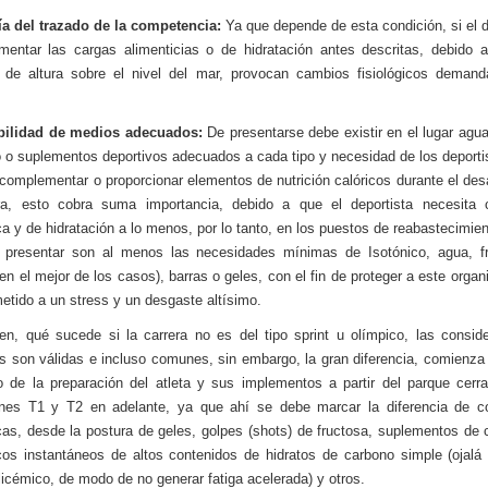
ía del trazado de la competencia:
Ya que depende de esta condición, si el d
entar las cargas alimenticias o de hidratación antes descritas, debido 
 de altura sobre el nivel del mar, provocan cambios fisiológicos demand
bilidad de medios adecuados:
De presentarse debe existir en el lugar agua
o o suplementos deportivos adecuados a cada tipo y necesidad de los deporti
e complementar o proporcionar elementos de nutrición calóricos durante el desa
era, esto cobra suma importancia, debido a que el deportista necesita c
ca y de hidratación a lo menos, por lo tanto, en los puestos de reabastecimien
 presentar son al menos las necesidades mínimas de Isotónico, agua, fr
(en el mejor de los casos), barras o geles, con el fin de proteger a este orga
etido a un stress y un desgaste altísimo.
en, qué sucede si la carrera no es del tipo sprint u olímpico, las consid
es son válidas e incluso comunes, sin embargo, la gran diferencia, comienza
de la preparación del atleta y sus implementos a partir del parque cerr
ones T1 y T2 en adelante, ya que ahí se debe marcar la diferencia de c
cas, desde la postura de geles, golpes (shots) de fructosa, suplementos de 
cos instantáneos de altos contenidos de hidratos de carbono simple (ojalá
licémico, de modo de no generar fatiga acelerada) y otros.