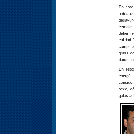
En este 
antes de
desayun
cereale
deben re
calidad 
compete
grasa co
durante 
En esto
energétic
consider
seco, cá
geles ad