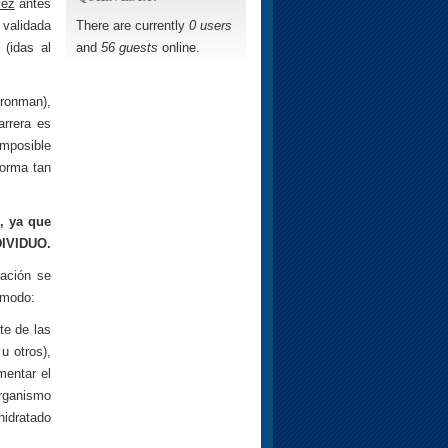
vez
antes
There are currently
0 users
 validada
and
56 guests
online.
 (idas al
Ironman),
arrera es
mposible
forma tan
, ya que
DIVIDUO.
tación se
 modo:
te de las
u otros),
mentar el
organismo
hidratado