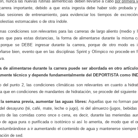
en, nunca las nuevas rutinas alimenticias deben llevarse a cabo
por primera 
arrera importante, debido a que esta ingesta debe haber sido probada y
las sesiones de entrenamiento, para evidenciar los tiempos de excreción
olestias estomacales o de otra índole.
as condiciones son relevantes para las carreras de largo aliento (medio y 
es que para estas distancias, la forma de alimentarse durante la misma c
a, porque se DEBE ingresar durante la carrera, porque de otro modo es i
arse bien, evento que en las disciplinas Sprint y Olímpico no procede en 
va.
a de alimentarse durante la carrera puede ser abordada en otro artículo
mente técnico y depende fundamentalmente del DEPORTISTA como IN
 del punto 2, las condiciones climáticas son relevantes en cuanto a hidra
 ya que en condiciones de mandantes de hidratación, se procede del siguiente
 la semana previa, aumentar las aguas libres:
Aquellas que no forman par
del desayuno (té, café, mate, leche o jugo), ni del almuerzo (jugos, bebidas 
esto de las comidas como once o cena, es decir, durante las meriendas au
de agua pura o purificada o isotónico si así lo amerita, de modo que el 
stumbrándose a ir aumentando el contenido de agua y mantenerse siempre 
ación de sed.