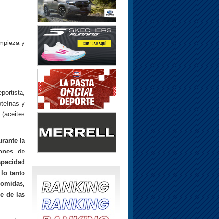
impieza y
portista,
oteínas y
(aceites
urante la
ones de
apacidad
lo tanto
comidas,
e de las