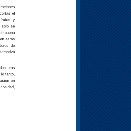
eraciones
cortas el
frutas y
 sólo se
 de buena
 en estas
dores de
ternativa
berturas
 lo tanto,
tación en
scosidad,