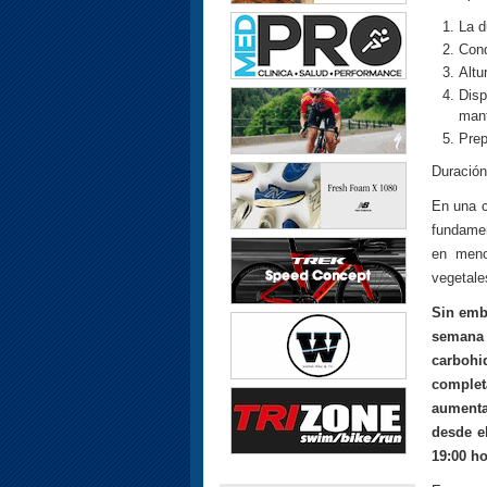
La d
Cond
Altu
Disp
mant
Prep
Duración
En una c
fundamen
en meno
vegetale
Sin emba
semana
carbohi
complet
aumenta
desde e
19:00 h