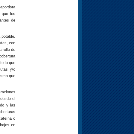
eportista
a que los
antes de
 potable,
stas, con
rrollo de
obertura
to lo que
utas y/o
nismo que
eraciones
 desde el
ado y las
oberturas
cafeína o
 bajos en