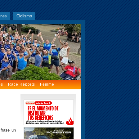
ones
Ciclismo
os
Race Reports
Femme
 frase un