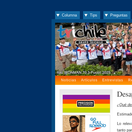
Columna
Tips
Preguntas
Noticias
Artículos
Entrevistas
R
Desa
¿Qué deb
Estimad
Lo rele
tanto pa