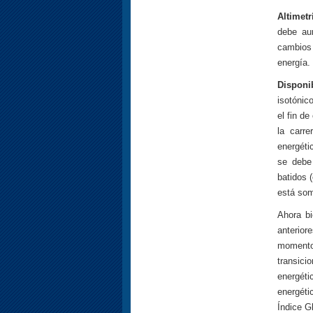
Altimetr
debe aum
cambios
energía.
Disponi
isotónic
el fin d
la carr
energéti
se debe
batidos 
está som
Ahora bi
anterior
momento 
transici
energéti
energéti
Índice G