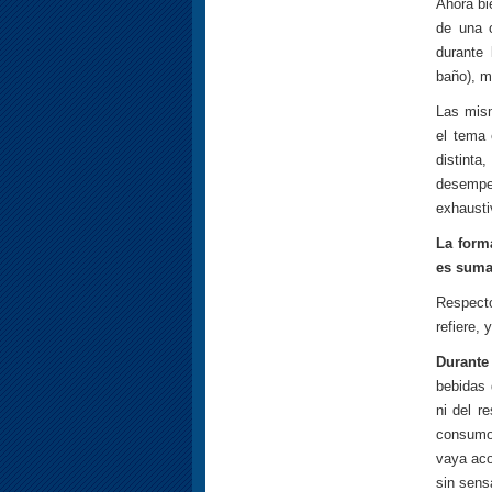
Ahora bi
de una c
durante 
baño), m
Las mism
el tema 
distint
desempeñ
exhausti
La form
es suma
Respecto
refiere,
Durante
bebidas 
ni del r
consumo 
vaya aco
sin sens