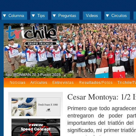
Columna
Tips
Preguntas
Videos
Circuitos
Noticias
Artículos
Entrevistas
Resultados/Fotos
TrichileT
Cesar Montoya: 1/2 
Primero que todo agradece
entregaron de poder par
importantes del triatlón de
significado, mi primer triatl