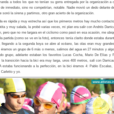
 manda a todos los que no tenían su gorra entregada por la organización a 
 de inmediato, sino no competirían, notable. Nadie movió un dedo delante de
e sonó la sirena y partimos, otro gran acierto de la organización.
da es rápida y muy estrecha así que los primeros metros hay mucho contacto
ntita y muy salada, la probé varias veces, mi plan era salir con Andrés Darri
, pero que no me largara en el ciclismo como pasó en esa ocasión, me ubiq
 la partida (como se ve en la foto), entonces tenía clarito donde estaba durant
, llegando a la segunda boya se abre al océano, las olas eran muy grande
 éramos un grupo de 6 más o menos, salimos del agua en 27 minutos y alg
do grupo, adelante estaban los favoritos Lucas Cocha, Mario De Elías y 
 la transición hacia la bici era muy larga, unos 400 metros, salí con Darrica
A estaba funcionando a la perfección, en la bici éramos 4: Pablo Escalas, 
 Carletto y yo.