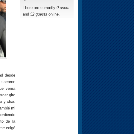
There are currently
0 users
and
52 guests
online.
ad desde
e sacaron
ue venía
rcer giro
ar y chao
cambié mi
perdiendo
to de la
 me colgó