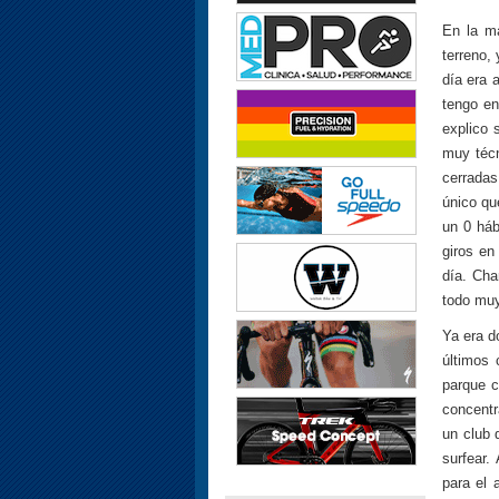
En la m
terreno,
día era 
tengo en
explico 
muy técn
cerradas
único qu
un 0 háb
giros en
día. Cha
todo muy
Ya era d
últimos
parque c
concentr
un club 
surfear.
para el 