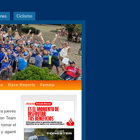
ones
Ciclismo
os
Race Reports
Femme
ra jueves
 con Team
 tomar el
 y agarré