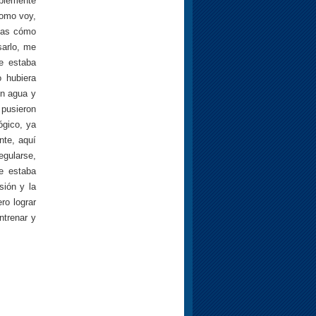
ablemente
como voy,
ntas cómo
sarlo, me
e estaba
 hubiera
on agua y
 pusieron
ógico, ya
nte, aquí
egularse,
e estaba
sión y la
ro lograr
trenar y