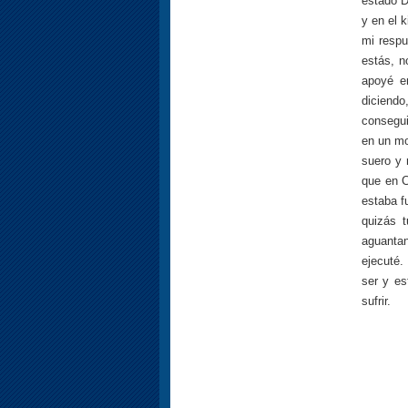
estado D
y en el 
mi respu
estás, n
apoyé e
diciend
consegui
en un mo
suero y 
que en C
estaba f
quizás 
aguantan
ejecuté.
ser y e
sufrir.