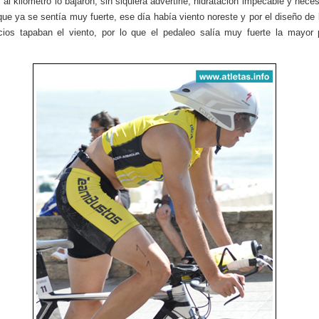
 al kilómetro lo bajaron, sin siquiera advertirle, hidratación impecable y nece
 que ya se sentía muy fuerte, ese día había viento noreste y por el diseño de 
icios tapaban el viento, por lo que el pedaleo salía muy fuerte la mayor 