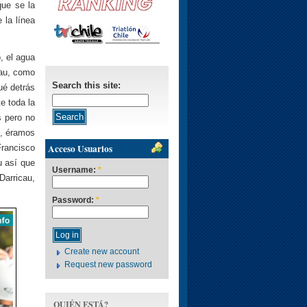
que se la
 la línea
, el agua
cau, como
Search this site:
ué detrás
e toda la
s pero no
o, éramos
Acceso Usuarios
Francisco
u así que
Username:
*
Darricau,
Password:
*
Create new account
Request new password
QUIÉN ESTÁ?