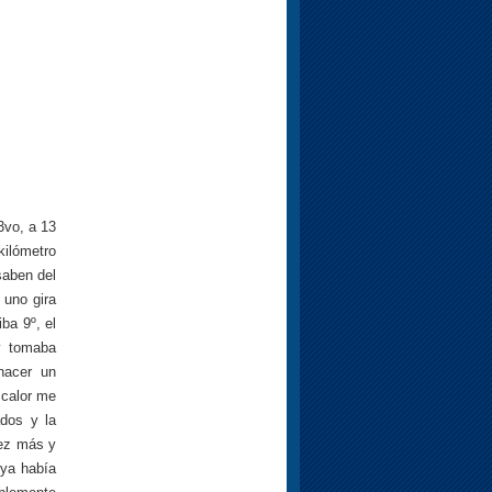
3vo, a 13
kilómetro
saben del
 uno gira
ba 9º, el
y tomaba
hacer un
 calor me
ados y la
vez más y
 ya había