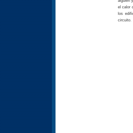
alguien y
el calor
los edif
circuito.