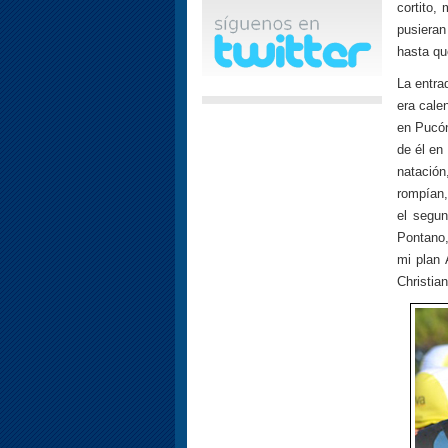
cortito,
pusieran
hasta qu
La entra
era cale
en Pucón
de él en
natación
rompían,
el segun
Pontano,
mi plan 
Christian