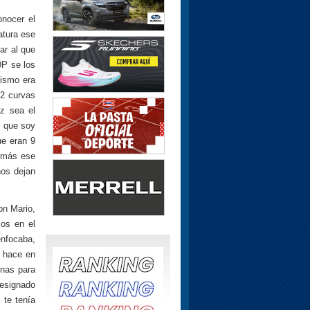
nocer el
atura ese
ar al que
DP se los
lismo era
 2 curvas
ez sea el
, que soy
ue eran 9
é más ese
nos dejan
on Mario,
os en el
enfocaba,
e hace en
enas para
designado
 te tenía