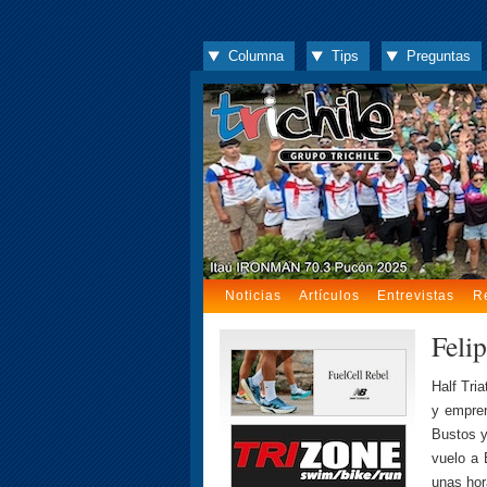
Columna
Tips
Preguntas
Noticias
Artículos
Entrevistas
R
Feli
Half Tri
y empren
Bustos y
vuelo a 
unas hor