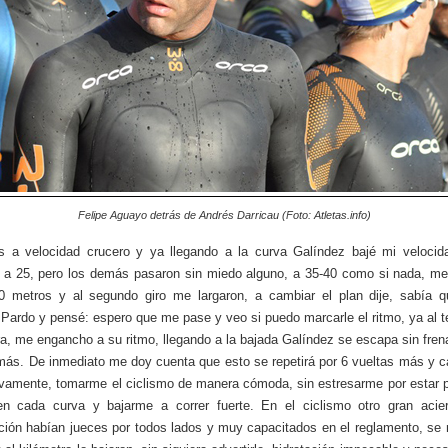
Felipe Aguayo detrás de Andrés Darricau (Foto: Atletas.info)
s a velocidad crucero y ya llegando a la curva Galíndez bajé mi velocid
 a 25, pero los demás pasaron sin miedo alguno, a 35-40 como si nada, m
0 metros y al segundo giro me largaron, a cambiar el plan dije, sabía q
Pardo y pensé: espero que me pase y veo si puedo marcarle el ritmo, ya al te
a, me engancho a su ritmo, llegando a la bajada Galíndez se escapa sin fren
 más. De inmediato me doy cuenta que esto se repetirá por 6 vueltas más y 
vamente, tomarme el ciclismo de manera cómoda, sin estresarme por estar 
en cada curva y bajarme a correr fuerte. En el ciclismo otro gran acier
ción habían jueces por todos lados y muy capacitados en el reglamento, se