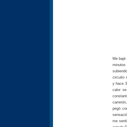
Me bajé 
minutos 
subiendo
circuito
y hace 3
calor s
constan
carrerón
pegó com
sensació
me sentí