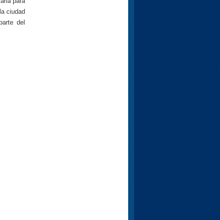
saria para
la ciudad
parte del