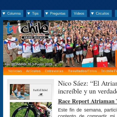
Columna
Tips
Preguntas
Videos
Circuitos
Noticias
Artículos
Entrevistas
Resultados/Fotos
TrichileT
Nico Sáez: “El Atria
increíble y un verdad
Race Report Atriaman 
Este fin de semana, partic
contento de compartir mi 