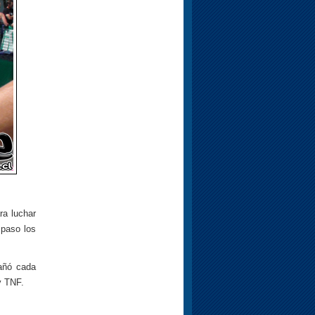
ra luchar
 paso los
añó cada
 TNF.