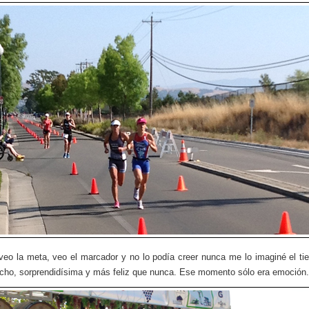
eo la meta, veo el marcador y no lo podía creer nunca me lo imaginé el t
cho, sorprendidísima y más feliz que nunca. Ese momento sólo era emoción.