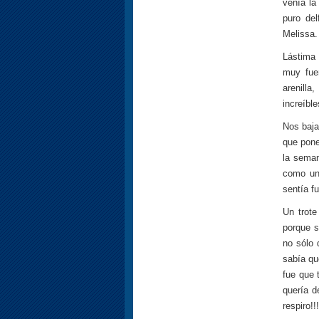
venía la
puro del
Melissa.
Lástima 
muy fuer
arenilla
increíble
Nos baja
que pone
la seman
como un
sentía f
Un trote
porque s
no sólo 
sabía qu
fue que 
quería d
respiro!!!