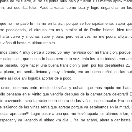
 parte de mi fuerte, el río se ponía muy bajo y fueron 100 metros aproxima
fín, así que iba feliz. Pasé a varias como loca y logré enganchar en lo
que no me pasó lo mismo en la bici, porque se fue rápidamente, sabía que
te pedaleando, el circuito era muy similar al de Rodhe Island, bien tr
, harta curva y muchas sube y baja, pero esta vez no me podía aflojar,
s viñas di hasta el último respiro.
mos como 4 muy cerca a correr, yo muy nerviosa con mi transición, porque
r calcetines, que nunca lo hago pero esta vez tenía los pies todavía con am
a pasada, logré hacer una buena transición y partí por los desafiantes 21
a pluma, me sentía liviana y muy cómoda, era un buena señal, en las su
uerte así que ahí lograba acortar de a poco.
 único, corrimos entre medio de viñas y cubas, que más rápido me hacía
ólo pensaba en el vinito que vendría después de la carrera para celebrar!! El
de pavimento, sino también tierra dentro de las viñas, espectacular. Era un s
e saliendo de las viñas tenía que apretar porque ya estábamos en la mitad, lo
todas apretaron!!! Logré pasar a una que me llevó topada los últimos 5 km,
espegar y ya llegando al ultimo km dije… Ya! se acabó, ahora a dar hasta 