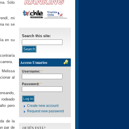
ima. Sólo
rendí, mi
ana no se
Search this site:
ía en su
contraría
carrera.
Acceso Usuarios
 Melissa
Username:
*
cionar al
Password:
*
pensando,
, rodeado
alto pero
Create new account
Request new password
ida de la
QUIÉN ESTÁ?
un par de