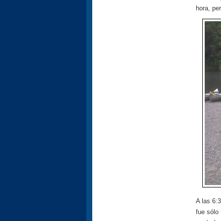
hora, pe
A las 6:
fue sólo