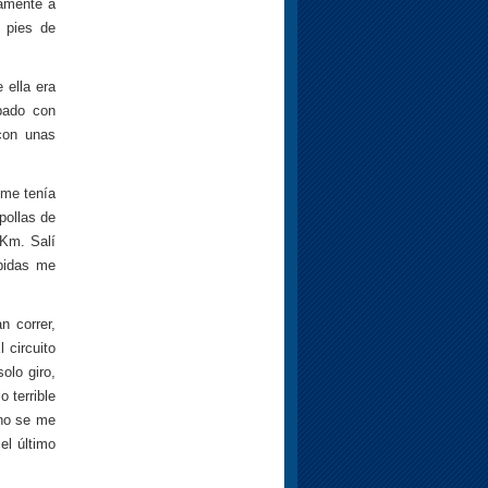
damente a
s pies de
 ella era
abado con
 con unas
 me tenía
pollas de
 Km. Salí
bidas me
n correr,
 circuito
olo giro,
 terrible
 no se me
el último