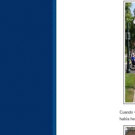
Cuando v
había he