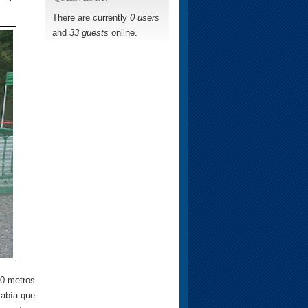
There are currently
0 users
and
33 guests
online.
00 metros
sabía que