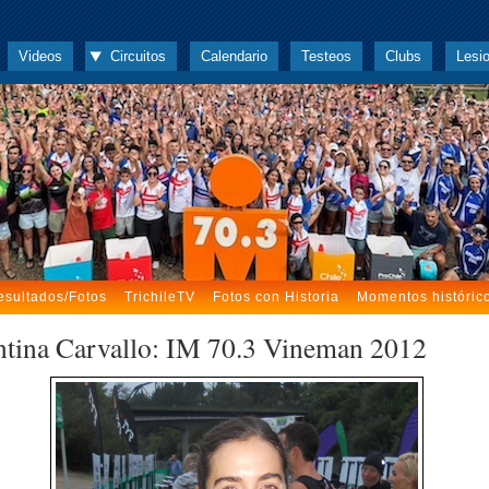
Videos
Circuitos
Calendario
Testeos
Clubs
Lesi
esultados/Fotos
TrichileTV
Fotos con Historia
Momentos históric
ntina Carvallo: IM 70.3 Vineman 2012