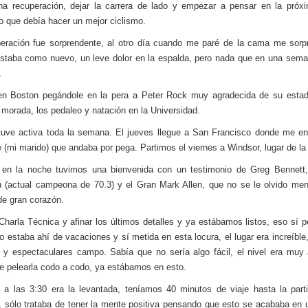
a recuperación, dejar la carrera de lado y empezar a pensar en la próx
 que debía hacer un mejor ciclismo.
eración fue sorprendente, al otro día cuando me paré de la cama me sorp
staba como nuevo, un leve dolor en la espalda, pero nada que en una sem
.
en Boston pegándole en la pera a Peter Rock muy agradecida de su estad
e morada, los pedaleo y natación en la Universidad.
ve activa toda la semana. El jueves llegue a San Francisco donde me en
 (mi marido) que andaba por pega. Partimos el viernes a Windsor, lugar de la 
 en la noche tuvimos una bienvenida con un testimonio de Greg Bennett,
n (actual campeona de 70.3) y el Gran Mark Allen, que no se le olvido men
de gran corazón.
harla Técnica y afinar los últimos detalles y ya estábamos listos, eso sí 
o estaba ahí de vacaciones y sí metida en esta locura, el lugar era increíble
 y espectaculares campo. Sabía que no sería algo fácil, el nivel era muy 
e pelearla codo a codo, ya estábamos en esto.
a las 3:30 era la levantada, teníamos 40 minutos de viaje hasta la part
, sólo trataba de tener la mente positiva pensando que esto se acababa en 