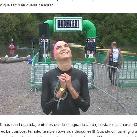
ro que también quería celebrar.
30 nos dan la partida, partimos desde el agua río arriba, hasta los primeros 4
 recibir combos, terrible, también tuve sus desquites!!! Cuando dimos el giro 