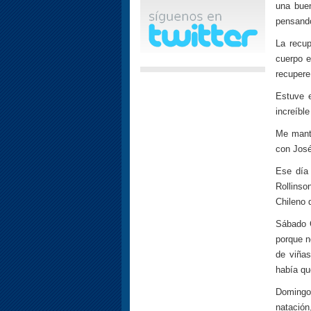
una buen
pensando
La recup
cuerpo e
recupere
Estuve 
increíbl
Me mantu
con José
Ese día
Rollinso
Chileno 
Sábado C
porque n
de viñas
había qu
Domingo 
natación