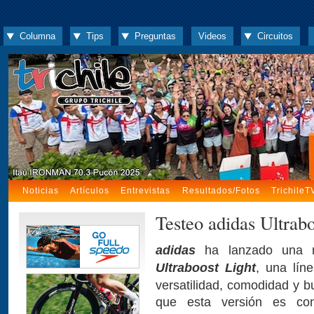
Columna
Tips
Preguntas
Videos
Circuitos
Noticias
Artículos
Entrevistas
Resultados/Fotos
TrichileT
Testeo adidas Ultrabo
adidas
ha lanzado una nu
Ultraboost Light
, una lín
versatilidad, comodidad y b
que esta versión es con