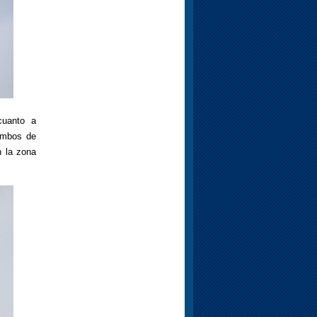
cuanto a
rombos de
n la zona