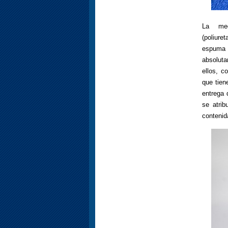
La me
(poliure
espuma 
absoluta
ellos, c
que tien
entrega 
se atri
contenid