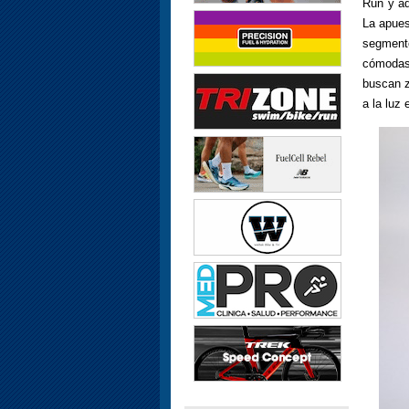
Run y ad
La apues
segment
cómodas
buscan z
a la luz