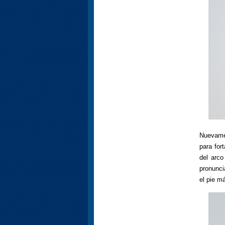
Nuevame
para for
del arco
pronunci
el pie má