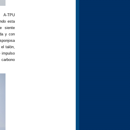
 A-TPU
ando esta
e siente
ada y con
esponjosa
el talón,
e impulso
 carbono