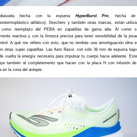
diasuela hecha con la espuma
HyperBurst Pro
, hecha de
tanotermoplástico alifático). Skechers y también otras marcas, están utiliz
como reemplazo del PEBA en zapatillas de gama alta. Al correr s
mente reactiva y con la firmeza precisa para tener sensibilidad de la pis
ontrol. A qué me refiero con esto, que no tendrás una amortiguación ultra 
en otras super zapatillas. Las Aero Razor, con sólo 36 mm de espuma bajo 
de vuelta la energía necesaria para impulsar tu cuerpo hacia adelante. Est
buye también al completemento que hacen con la placa H con infusión de
a en la zona del antepie.