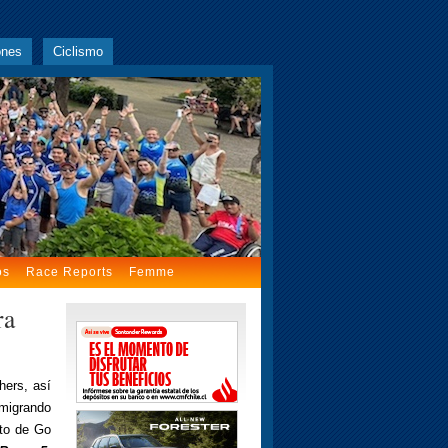
ones
Ciclismo
os
Race Reports
Femme
ra
hers, así
migrando
nto de Go