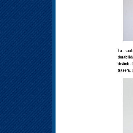
La sue
durabili
distinto
trasera,