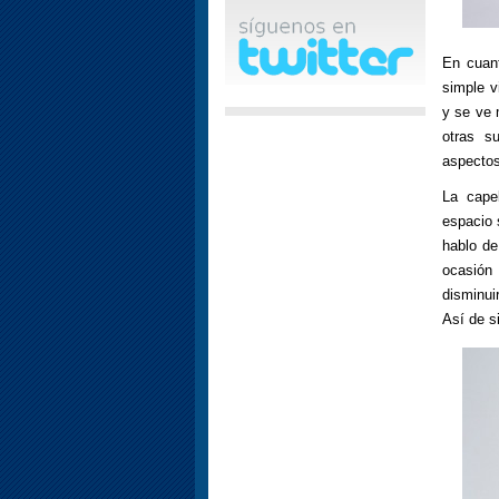
En cuant
simple v
y se ve 
otras s
aspectos
La cape
espacio 
hablo de
ocasión
disminui
Así de s