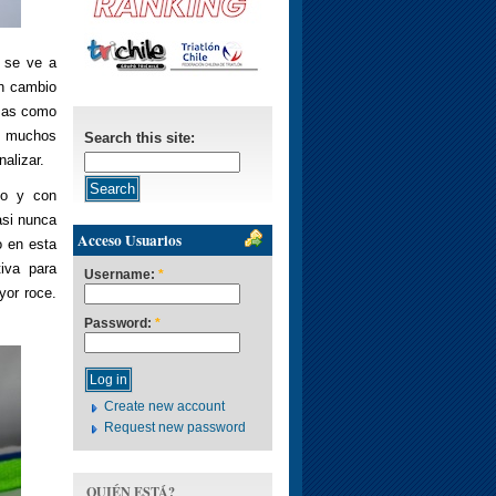
: se ve a
un cambio
osas como
y muchos
Search this site:
alizar.
ano y con
asi nunca
Acceso Usuarios
o en esta
iva para
Username:
*
yor roce.
Password:
*
Create new account
Request new password
QUIÉN ESTÁ?