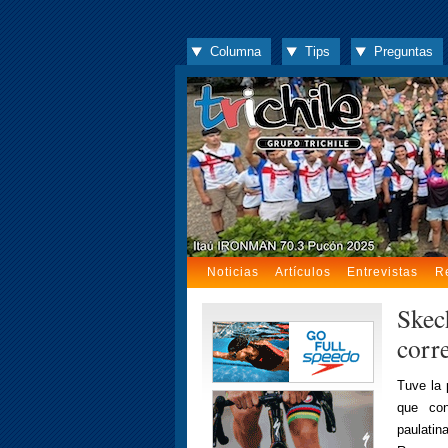
Columna
Tips
Preguntas
Noticias
Artículos
Entrevistas
R
Skec
corr
Tuve la 
que con
paulatin