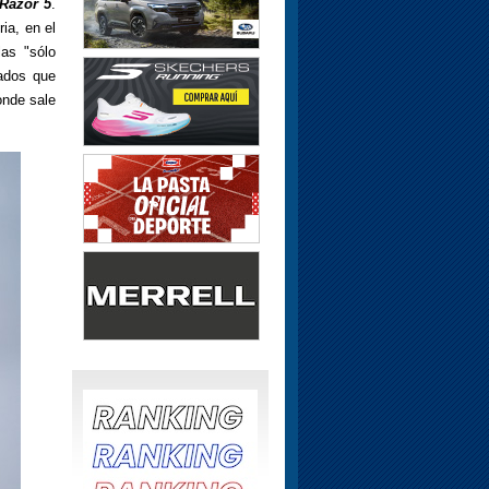
Razor 5
.
ia, en el
as "sólo
ados que
onde sale