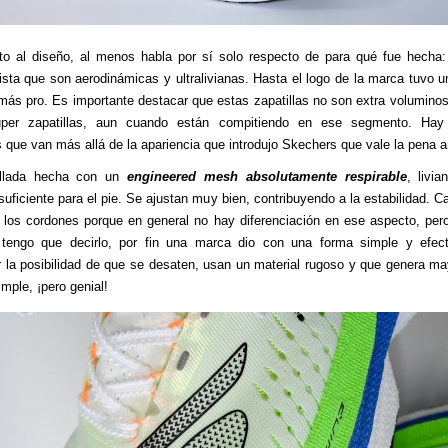
o al diseño, al menos habla por sí solo respecto de para qué fue hecha
ista que son aerodinámicas y ultralivianas. Hasta el logo de la marca tuvo 
más pro. Es importante destacar que estas zapatillas no son extra volumin
uper zapatillas, aun cuando están compitiendo en ese segmento. Ha
 que van más allá de la apariencia que introdujo Skechers que vale la pena an
llada hecha con un
engineered mesh absolutamente respirable
, livi
suficiente para el pie. Se ajustan muy bien, contribuyendo a la estabilidad. C
 los cordones porque en general no hay diferenciación en ese aspecto, per
 tengo que decirlo, por fin una marca dio con una forma simple y efect
r la posibilidad de que se desaten, usan un material rugoso y que genera ma
imple, ¡pero genial!