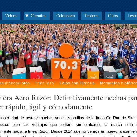
Videos
Circuitos
Calendario
Testeos
Clubs
Lesi
esultados/Fotos
TrichileTV
Fotos con Historia
Momentos históric
hers Aero Razor: Definitivamente hechas pa
er rápido, ágil y cómodamente
posibilidad de testear muchas veces zapatillas de la línea Go Run de Skec
ozco bien las ventajas que tenían, sin embargo, la marca está 
amente hacia la línea Razor. Desde 2024 que no vemos un nuevo lanzamie