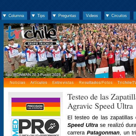
Columna
Tips
Preguntas
Videos
Circuitos
Noticias
Artículos
Entrevistas
Resultados/Fotos
TrichileT
Testeo de las Zapatil
Agravic Speed Ultra
El testeo de las zapatillas 
Speed Ultra
se realizó dura
carrera
Patagonman
, un t