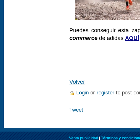
Puedes conseguir esta zapa
commerce
de adidas
AQUÍ
Volver
Login
or
register
to post c
Tweet
Venta publicidad
|
Términos y condicione