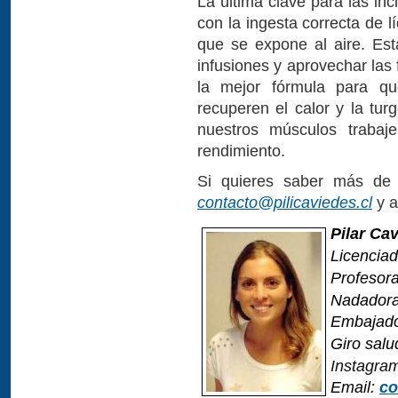
La última clave para las in
con la ingesta correcta de lí
que se expone al aire. Est
infusiones y aprovechar las 
la mejor fórmula para qu
recuperen el calor y la tu
nuestros músculos trabaj
rendimiento.
Si quieres saber más de h
contacto@pilicaviedes.cl
y a
Pilar Ca
Licenciad
Profesor
Nadador
Embajado
Giro salu
Instagra
Email:
co