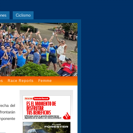
ones
Ciclismo
os
Race Reports
Femme
fecha del
frontarán
imponente