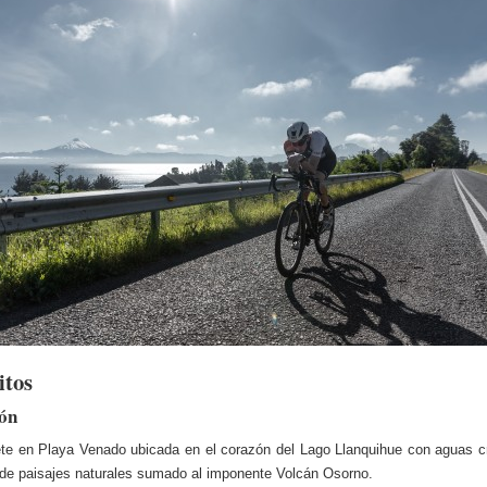
itos
ón
e en Playa Venado ubicada en el corazón del Lago Llanquihue con aguas cr
de paisajes naturales sumado al imponente Volcán Osorno.