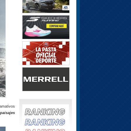
lamativos
paisajes