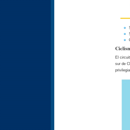
Ciclis
El circu
sur de C
pri