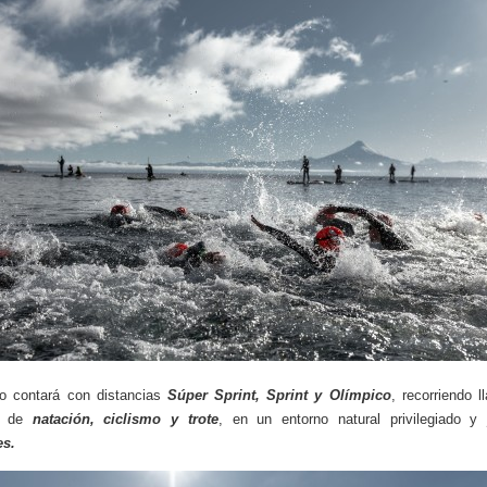
to contará con distancias
Súper Sprint, Sprint y Olímpico
, recorriendo l
os de
natación, ciclismo y trote
, en un entorno natural privilegiado y
es.