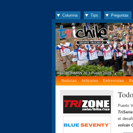
Columna
Tips
Preguntas
Noticias
Artículos
Entrevistas
R
Todo
Puerto V
TriSerie
el desaf
volcán 