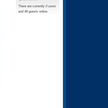
There are currently
0 users
and
49 guests
online.