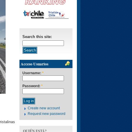
Search this site:
Acceso Usuarios
Username:
*
Password:
*
Create new account
Request new password
istalinas
QUIÉN ESTÁ?