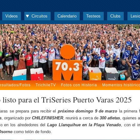
Videos
Circuitos
Calendario
Testeos
Clubs
Lesi
esultados/Fotos
TrichileTV
Fotos con Historia
Momentos históric
 listo para el TriSeries Puerto Varas 2025
aras se prepara para recibir el
próximo domingo 9 de marzo
la primera 
s
, organizado por
CHILEFINISHER
, reunirá a cerca de
300 atletas
, quienes a
ío en los alrededores del
Lago Llanquihue en la Playa Venado
, con el 
Osorno
como telón de fondo.