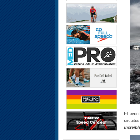
El even
circuit
increíbl