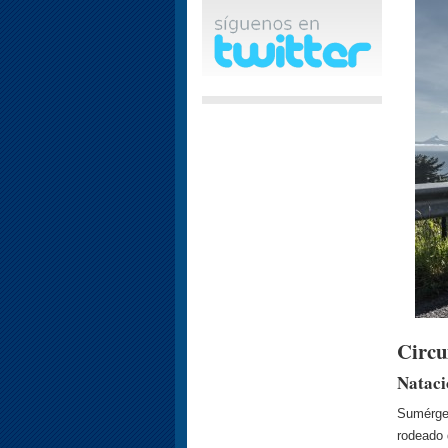
Circu
Nataci
Sumérget
rodeado 