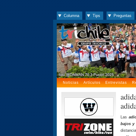
Columna
Tips
Preguntas
Noticias
Artículos
Entrevistas
R
adid
adida
Las
adi
bajos y
distanc