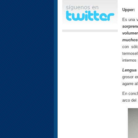
Upper:
Es una 
sorpren
volumen
muchos 
con só
termosel
internos
Lengua 
grosor e
agarre a
En conc
arco del