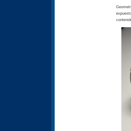
Geometrí
expuest
contenid