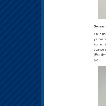
Sensaci
En la b
ya nos i
correr r
cuando 
(Esa firm
pie.