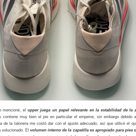
o mencioné, el
upper juega un papel relevante en la estabilidad de la z
 contiene muy bien el pie en particular el empeine, sin embargo debido 
ra de la talonera me costó dar con el ajuste adecuado, así que utilicé el oja
 solucionado. El
volumen interno de la zapatilla es apropiado para pies