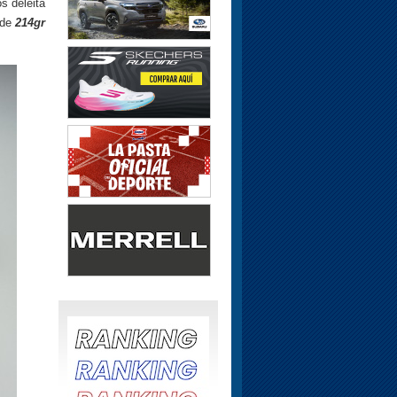
s deleita
 de
214gr