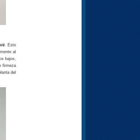
pié
. Esto
lmente al
os bajos,
 firmeza
lanta del