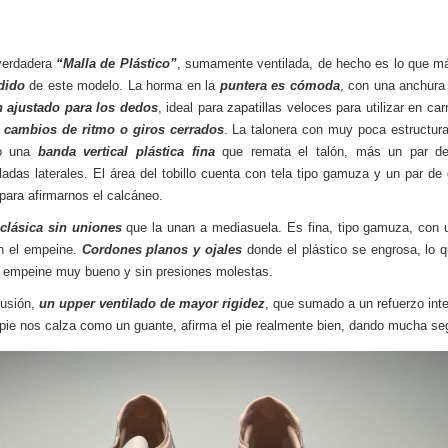
verdadera
“Malla de Plástico”
, sumamente ventilada, de hecho es lo que 
dido
de este modelo. La horma en la
puntera es cómoda
, con una anchur
 ajustado para los dedos
, ideal para zapatillas veloces para utilizar en ca
cambios de ritmo o giros cerrados
. La talonera con muy poca estructur
lo una
banda vertical plástica fina
que remata el talón, más un par d
ladas laterales. El área del tobillo cuenta con tela tipo gamuza y un par de 
 para afirmarnos el calcáneo.
clásica sin uniones
que la unan a mediasuela. Es fina, tipo gamuza, con
n el empeine.
Cordones planos y ojales
donde el plástico se engrosa, lo 
l empeine muy bueno y sin presiones molestas.
lusión,
un upper ventilado de mayor rigidez
, que sumado a un refuerzo inte
 pie nos calza como un guante, afirma el pie realmente bien, dando mucha se