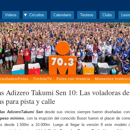
Videos
Circuitos
Calendario
Testeos
Clubs
Lesi
esultados/Fotos
TrichileTV
Fotos con Historia
Momentos históric
as Adizero Takumi Sen 10: Las voladoras de
s para pista y calle
das AdizeroTakumi Sen
desde sus inicios siempre fueron diseñadas co
 peso mínimo
, con la irrupción del conocido Boost fueron el placer de corr
ias desde 1.500m a 10.000m. Luego al llegar la versión 8 este modelo c