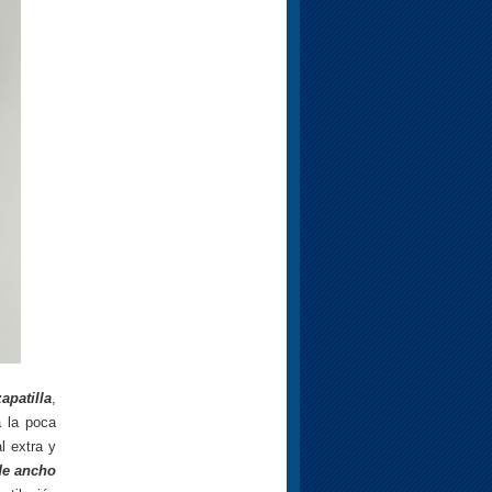
apatilla
,
a la poca
l extra y
 de ancho