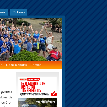
ones
Ciclismo
os
Race Reports
Femme
n
perfiles
edores de
reció en