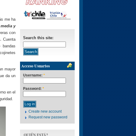
más me ha
a
media y
rreras con
Search this site:
a. Cuenta
e bandas
cojinetes
Acceso Usuarios
 un mayor
Username:
*
que da un
Password:
*
rno en el
guridad.
Create new account
Request new password
QUIÉN ESTÁ?