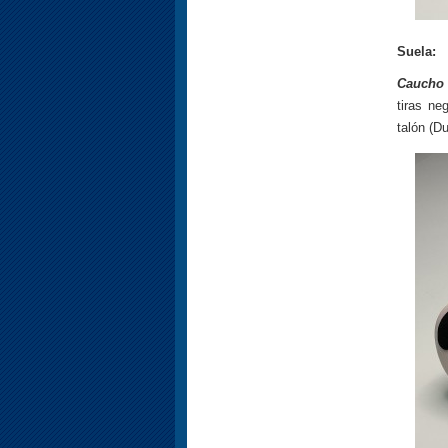
Suela:
Caucho 
tiras ne
talón (D