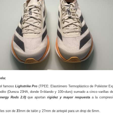
ela:
el famoso
Lighstrike Pro
(TPEE: Elastómero Termoplástico de Poliéster Ex
dito (Dureza 23HA, donde 0=blando y 100=duro) sumado a cinco varillas de
Energy Rods 2.0)
que aportan
rigidez y mayor respuesta
a la compresi
iles son de
3
3mm de talón y 27mm de antepié para un drop de 6mm.