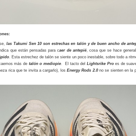
ones:
ase,
las Takumi Sen 10 son estrechas en talón y de buen ancho de ante
ndica que están pensadas para c
aer de antepié
, cosa que se hace genera
ápido
. Esta estrechez de talón se siente un poco inestable, sobre todo a ritm
caemos más de
talón o mediopie
. El tacto del
Lightsrike Pro
es de suave
eza rica que te invita a cargarlo), los
Energy Rods 2.0
no se sienten en la p