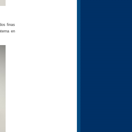
os finas
nterna en