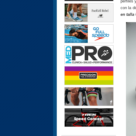
perfiles 
con la d
en tall