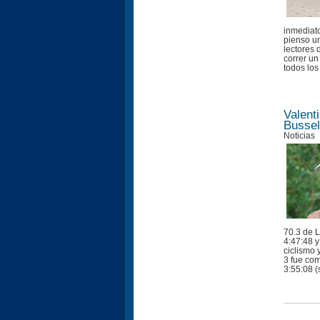
inmediato
pienso un
lectores 
correr un
todos los
Valent
Bussel
Noticias
70.3 de L
4:47:48 y
ciclismo 
3 fue co
3:55:08 (