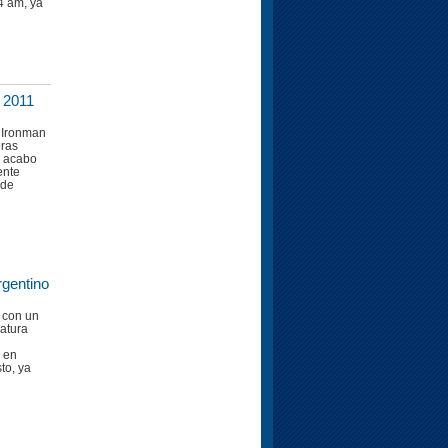
4 am, ya
a 2011
f Ironman
eras
e acabo
ente
 de
rgentino
s con un
atura
 en
to, ya