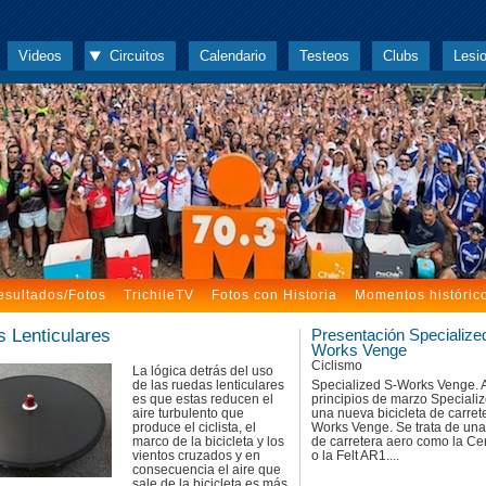
Videos
Circuitos
Calendario
Testeos
Clubs
Lesi
esultados/Fotos
TrichileTV
Fotos con Historia
Momentos históric
 Lenticulares
Presentación Specialize
Works Venge
Ciclismo
La lógica detrás del uso
de las ruedas lenticulares
Specialized S-Works Venge. 
es que estas reducen el
principios de marzo Speciali
aire turbulento que
una nueva bicicleta de carrete
produce el ciclista, el
Works Venge. Se trata de una 
marco de la bicicleta y los
de carretera aero como la Ce
vientos cruzados y en
o la Felt AR1....
consecuencia el aire que
sale de la bicicleta es más