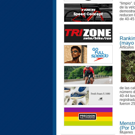
“limpio”.
de la vel
demostra
reducen 
de 40-45 
Rankin
(mayo
Artículos
de las ca
número de
40-44 tuv
registrad
fueron 25
Menstr
(Por D
Mujeres