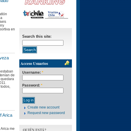
onado
atlón
ha
seis
rry
portiva en
Search this site:
rveza
Acceso Usuarios
 estaban
Username:
*
 tenían de
e quedara
011.
Password:
*
 todos,
Create new account
Request new password
f Arica
a Arica me
QUIÉN ESTÁ?