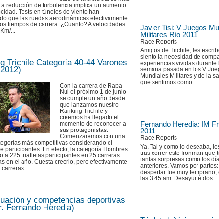
 La reducción de turbulencia implica un aumento
ocidad. Tests en túneles de viento han
do que las ruedas aerodinámicas efectivamente
los tiempos de carrera. ¿Cuánto? A velocidades
Javier Tisi: V Juegos Mu
Km/...
Militares Río 2011
Race Reports
Amigos de Trichile, les escri
siento la necesidad de compar
g Trichile Categoría 40-44 Varones
experiencias vividas durante 
 2012)
semana pasada en los V Jue
Mundiales Militares y de la sa
que sentimos como...
Con la carrera de Rapa
Nui el próximo 1 de junio
se cumple un año desde
que lanzamos nuestro
Ranking Trichile y
creemos ha llegado el
Fernando Heredia: IM Fr
momento de reconocer a
sus protagonistas.
2011
Comenzaremos con una
Race Reports
tegorías más competitivas considerando el
Ya. Tal y como lo deseaba, le
 participantes. En efecto, la categoría Hombres
tras correr este Ironman que 
o a 225 triatletas participantes en 25 carreras
tantas sorpresas como los dí
as en el año. Cuesta creerlo, pero efectivamente
anteriores. Vamos por partes:
 carreras...
despertar fue muy temprano,
las 3:45 am. Desayuné dos...
uación y competencias deportivas
r. Fernando Heredia)