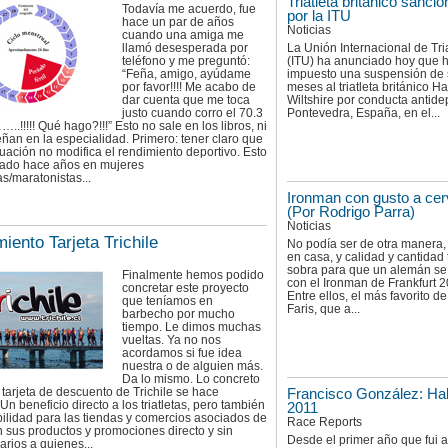
Triatleta británico sanci
Todavía me acuerdo, fue
por la ITU
hace un par de años
Noticias
cuando una amiga me
llamó desesperada por
La Unión Internacional de Tri
teléfono y me preguntó:
(ITU) ha anunciado hoy que 
“Feña, amigo, ayúdame
impuesto una suspensión de 
por favor!!!! Me acabo de
meses al triatleta británico Ha
dar cuenta que me toca
Wiltshire por conducta antide
justo cuando corro el 70.3
Pontevedra, España, en el...
!!!!! Qué hago?!!!” Esto no sale en los libros, ni
eñan en la especialidad. Primero: tener claro que
uación no modifica el rendimiento deportivo. Esto
uado hace años en mujeres
as/maratonistas...
Ironman con gusto a ce
(Por Rodrigo Parra)
Noticias
iento Tarjeta Trichile
No podía ser de otra manera,
en casa, y calidad y cantidad
sobra para que un alemán s
Finalmente hemos podido
con el Ironman de Frankfurt 2
concretar este proyecto
Entre ellos, el más favorito de
que teníamos en
Faris, que a...
barbecho por mucho
tiempo. Le dimos muchas
vueltas. Ya no nos
acordamos si fue idea
nuestra o de alguien más.
Da lo mismo. Lo concreto
 tarjeta de descuento de Trichile se hace
Francisco González: Hal
 Un beneficio directo a los triatletas, pero también
2011
ilidad para las tiendas y comercios asociados de
Race Reports
n sus productos y promociones directo y sin
Desde el primer año que fui 
arios a quienes...