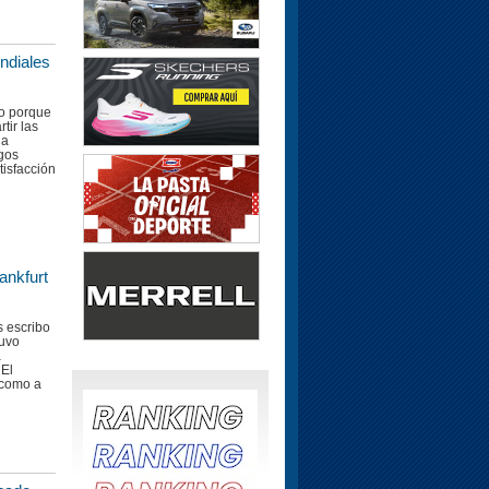
ndiales
bo porque
tir las
la
gos
tisfacción
ankfurt
s escribo
tuvo
a
 El
 como a