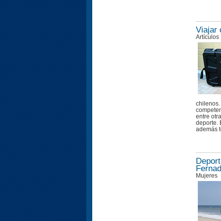
Viajar 
Artículos
chilenos
competenc
entre otr
deporte. 
además t
Deport
Fernad
Mujeres