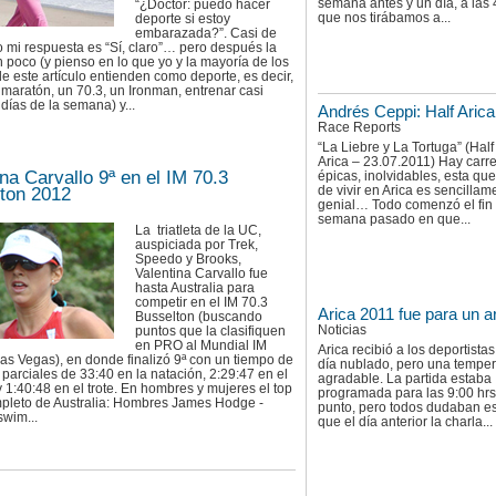
semana antes y un día, a las 
“¿Doctor: puedo hacer
que nos tirábamos a...
deporte si estoy
embarazada?”. Casi de
 mi respuesta es “Sí, claro”… pero después la
 poco (y pienso en lo que yo y la mayoría de los
de este artículo entienden como deporte, es decir,
 maratón, un 70.3, un Ironman, entrenar casi
 días de la semana) y...
Andrés Ceppi: Half Aric
Race Reports
“La Liebre y La Tortuga” (Hal
Arica – 23.07.2011) Hay carr
ina Carvallo 9ª en el IM 70.3
épicas, inolvidables, esta qu
de vivir en Arica es sencillam
ton 2012
genial… Todo comenzó el fin
semana pasado en que...
La triatleta de la UC,
auspiciada por Trek,
Speedo y Brooks,
Valentina Carvallo fue
hasta Australia para
competir en el IM 70.3
Arica 2011 fue para un a
Busselton (buscando
Noticias
puntos que la clasifiquen
en PRO al Mundial IM
Arica recibió a los deportista
as Vegas), en donde finalizó 9ª con un tiempo de
día nublado, pero una temper
 parciales de 33:40 en la natación, 2:29:47 en el
agradable. La partida estaba
y 1:40:48 en el trote. En hombres y mujeres el top
programada para las 9:00 hrs
mpleto de Australia: Hombres James Hodge -
punto, pero todos dudaban es
swim...
que el día anterior la charla...