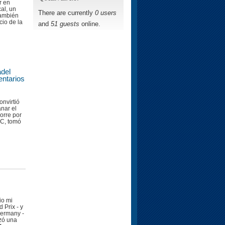
r en
al, un
There are currently
0 users
también
cio de la
and
51 guests
online.
adel
ntarios
nvirtió
anar el
orre por
MC, tomó
io mi
 Prix - y
Germany -
zó una