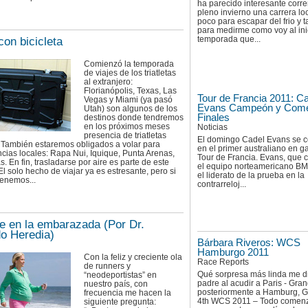
ha parecido interesante corre
pleno invierno una carrera loc
poco para escapar del frio y 
para medirme como voy al ini
temporada que...
con bicicleta
Comienzó la temporada
de viajes de los triatletas
al extranjero:
Florianópolis, Texas, Las
Tour de Francia 2011: C
Vegas y Miami (ya pasó
Evans Campeón y Come
Utah) son algunos de los
Finales
destinos donde tendremos
en los próximos meses
Noticias
presencia de triatletas
El domingo Cadel Evans se co
. También estaremos obligados a volar para
en el primer australiano en g
ias locales: Rapa Nui, Iquique, Punta Arenas,
Tour de Francia. Evans, que c
as. En fin, trasladarse por aire es parte de este
el equipo norteamericano B
El solo hecho de viajar ya es estresante, pero si
el liderato de la prueba en la
enemos...
contrarreloj...
e en la embarazada (Por Dr.
o Heredia)
Bárbara Riveros: WCS
Hamburgo 2011
Con la feliz y creciente ola
Race Reports
de runners y
Qué sorpresa más linda me d
“neodeportistas” en
padre al acudir a Paris - Grand
nuestro país, con
posteriormente a Hamburg, 
frecuencia me hacen la
4th WCS 2011 – Todo comen
siguiente pregunta: