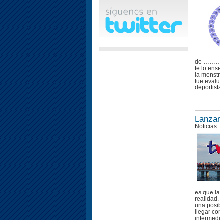
de …………..
te lo ens
la menstr
fue eval
deportist
Lanzam
Noticias
es que la
realidad.
una posib
llegar co
intermedi