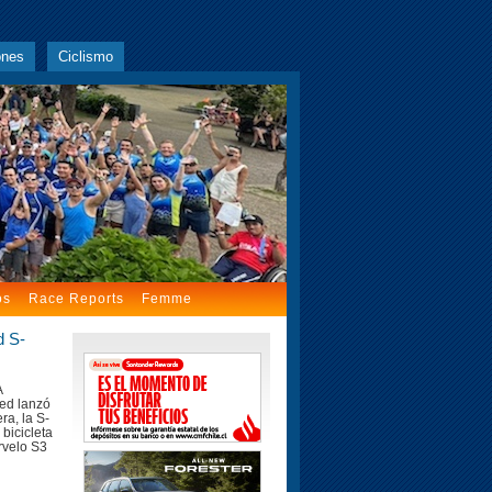
ones
Ciclismo
os
Race Reports
Femme
d S-
A
zed lanzó
ra, la S-
bicicleta
rvelo S3