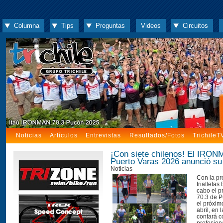
Columna
Tips
Preguntas
Videos
Circuitos
Noticias
Artículos
Entrevistas
Resultados/Fotos
TrichileT
¡Con siete chilenos! El IRON
Puerto Varas 2026 anunció su 
Noticias
Con la pr
triatletas 
cabo el 
70.3 de P
el próxi
abril, en 
contará co