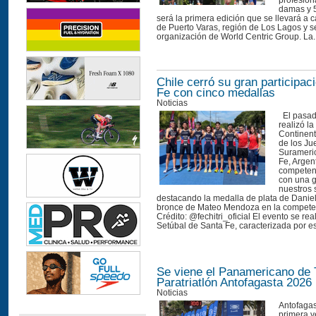
profesion
damas y 5
será la primera edición que se llevará a 
de Puerto Varas, región de Los Lagos y se
organización de World Centric Group. La..
Chile cerró su gran participac
Fe con cinco medallas
Noticias
El pasad
realizó l
Continent
de los Ju
Surameri
Fe, Argen
competen
con una g
nuestros 
destacando la medalla de plata de Danie
bronce de Mateo Mendoza en la competen
Crédito: @fechitri_oficial El evento se re
Setúbal de Santa Fe, caracterizada por est
Se viene el Panamericano de T
Paratriatlón Antofagasta 2026
Noticias
Antofagas
primera v