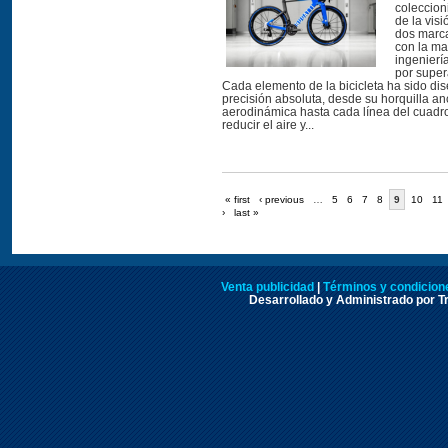
coleccion
de la vis
dos marc
con la mae
ingenierí
por supera
Cada elemento de la bicicleta ha sido di
precisión absoluta, desde su horquilla an
aerodinámica hasta cada línea del cuadro
reducir el aire y...
« first
‹ previous
…
5
6
7
8
9
10
11
›
last »
Venta publicidad
|
Términos y condicione
Desarrollado y Administrado por Tr