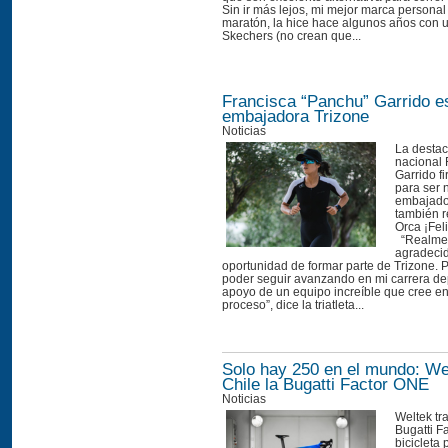
Sin ir más lejos, mi mejor marca personal
maratón, la hice hace algunos años con
Skechers (no crean que...
Francisca “Panchu” Garrido e
embajadora Trizone
Noticias
La destac
nacional 
Garrido f
para ser 
embajado
también r
Orca ¡Fel
“Realmen
agradecid
oportunidad de formar parte de Trizone. P
poder seguir avanzando en mi carrera dep
apoyo de un equipo increíble que cree en
proceso”, dice la triatleta...
Solo hay 250 en el mundo: Wel
Chile la Bugatti Factor ONE
Noticias
Weltek tra
Bugatti F
bicicleta 