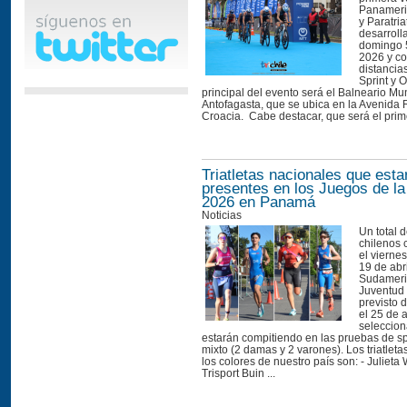
Panameric
y Paratri
desarroll
domingo 5
2026 y co
distancia
Sprint y 
principal del evento será el Balneario Mu
Antofagasta, que se ubica en la Avenida
Croacia. Cabe destacar, que será el prime
Triatletas nacionales que esta
presentes en los Juegos de l
2026 en Panamá
Noticias
Un total d
chilenos 
el vierne
19 de abr
Sudameri
Juventud
previsto 
el 25 de a
seleccio
estarán compitiendo en las pruebas de spr
mixto (2 damas y 2 varones). Los triatlet
los colores de nuestro país son: - Julieta
Trisport Buin ...