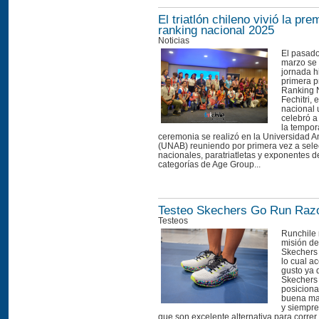
El triatlón chileno vivió la pre
ranking nacional 2025
Noticias
El pasado
marzo se 
jornada hi
primera p
Ranking N
Fechitri, 
nacional 
celebró a
la tempo
ceremonia se realizó en la Universidad A
(UNAB) reuniendo por primera vez a sel
nacionales, paratriatletas y exponentes d
categorías de Age Group...
Testeo Skechers Go Run Razo
Testeos
Runchile
misión de
Skechers
lo cual a
gusto ya 
Skechers
posicion
buena mar
y siempre
que son excelente alternativa para corr