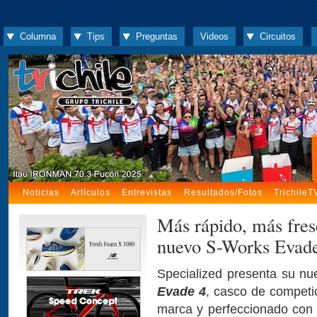
Columna
Tips
Preguntas
Videos
Circuitos
Noticias
Artículos
Entrevistas
Resultados/Fotos
TrichileT
Más rápido, más fre
nuevo S-Works Evad
Specialized presenta su n
Evade 4
, casco de competic
marca y perfeccionado con 