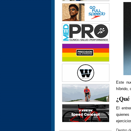
Este nu
híbrido,
¿Qué 
El entr
quienes 
ejercici
Dentro d