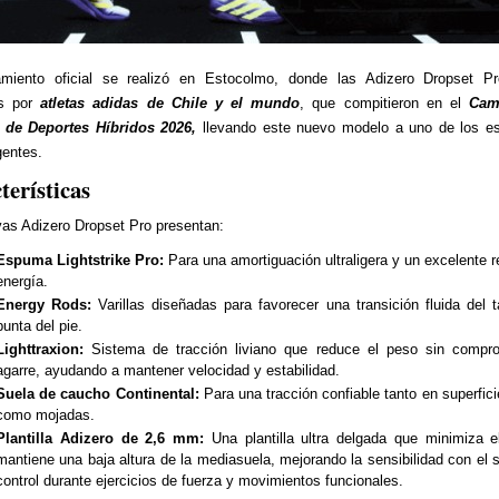
amiento oficial se realizó en Estocolmo, donde las Adizero Dropset Pr
as por
atletas adidas de Chile y el mundo
, que compitieron en el
Cam
 de Deportes Híbridos 2026,
llevando este nuevo modelo a uno de los es
entes.
terísticas
as Adizero Dropset Pro presentan:
Espuma Lightstrike Pro:
Para una amortiguación ultraligera y un excelente r
energía.
Energy Rods:
Varillas diseñadas para favorecer una transición fluida del t
punta del pie.
Lighttraxion:
Sistema de tracción liviano que reduce el peso sin compro
agarre, ayudando a mantener velocidad y estabilidad.
Suela de caucho Continental:
Para una tracción confiable tanto en superfic
como mojadas.
Plantilla Adizero de 2,6 mm:
Una plantilla ultra delgada que minimiza 
mantiene una baja altura de la mediasuela, mejorando la sensibilidad con el s
control durante ejercicios de fuerza y movimientos funcionales.