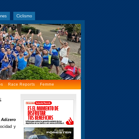
ones
Ciclismo
os
Race Reports
Femme
s
 Adizero
locidad y