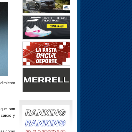
dimiento
 que son
 cardio y
cias como