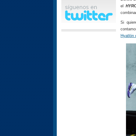
el
HYRO
combinan
Si quie
contamos
Hyatlón c