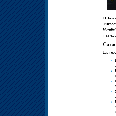
El lanz
utilizad
Mundial
más exig
Carac
Las nuev