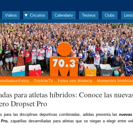
Videos
Circuitos
Calendario
Testeos
Clubs
Lesi
esultados/Fotos
TrichileTV
Fotos con Historia
Momentos históric
adas para atletas híbridos: Conoce las nueva
ero Dropset Pro
 para las disciplinas deportivas combinadas, adidas presenta las
nuevas
 Pro,
zapatillas desarrolladas para atletas que se niegan a elegir entre ve