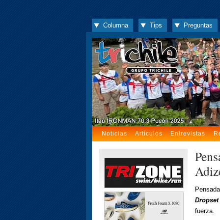
Columna
Tips
Preguntas
Noticias
Artículos
Entrevistas
R
Pens
Adiz
Pensadas
Dropset
fuerza.