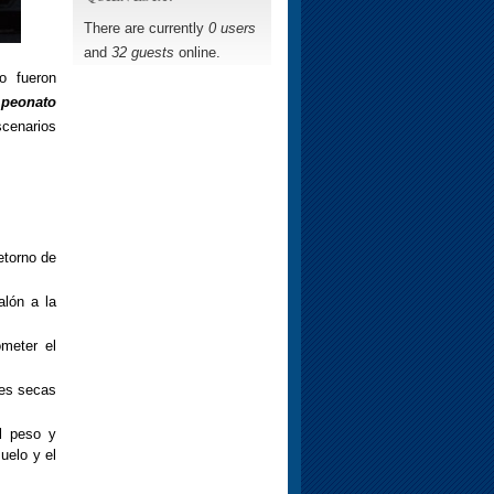
There are currently
0 users
and
32 guests
online.
o fueron
peonato
cenarios
etorno de
alón a la
meter el
ies secas
el peso y
uelo y el