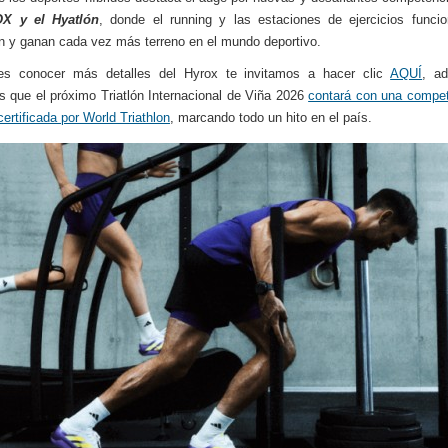
X y el Hyatlón
, donde el running y las estaciones de ejercicios funci
 y ganan cada vez más terreno en el mundo deportivo.
res conocer más detalles del Hyrox te invitamos a hacer clic
AQUÍ
, a
 que el próximo Triatlón Internacional de Viña 2026
contará con una compe
ertificada por World Triathlon
, marcando todo un hito en el país.