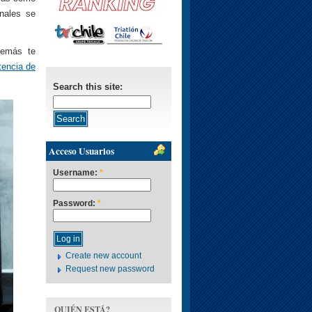
onales se
demás te
tencia de
Search this site:
Acceso Usuarios
Username:
*
Password:
*
Create new account
Request new password
QUIÉN ESTÁ?