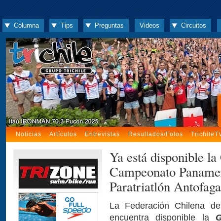
Columna
Tips
Preguntas
Videos
Circuitos
Noticias
Artículos
Entrevistas
Resultados/Fotos
TrichileT
Ya está disponible la
Campeonato Panameri
Paratriatlón Antofag
La Federación Chilena de 
encuentra disponible la
G