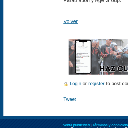
Paratriatlón y Age Group.
Volver
Login
or
register
to post c
Tweet
Venta publicidad
|
Términos y condicione