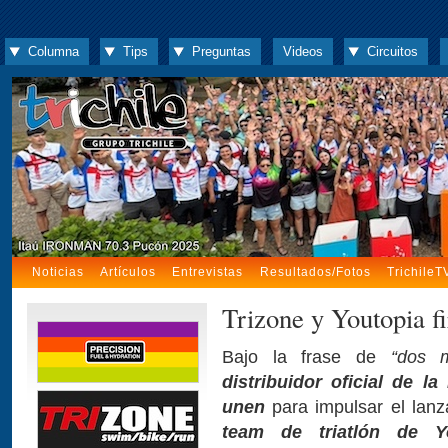
Columna
Tips
Preguntas
Videos
Circuitos
Noticias
Artículos
Entrevistas
Resultados/Fotos
TrichileT
Trizone y Youtopia f
Bajo la frase de
“dos 
distribuidor oficial de l
unen
para impulsar el lan
team de triatlón de Y