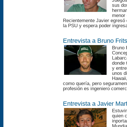
Juegos
sus dos
herman
menor d
Recientemente Javier egresó d
la PSU y espera poder ingresar
Entrevista a Bruno Frit
Bruno 
Concep
Labarc
donde t
y entr
unos d
Hawaii
como quería, pero seguramente
profesión es ingeniero comerci
Entrevista a Javier Mar
Estuvi
quien 
inporta
Mundial