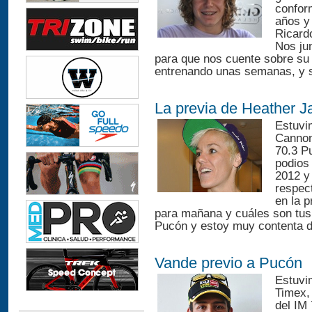
confor
años y
Ricard
Nos ju
para que nos cuente sobre su
entrenando unas semanas, y s
La previa de Heather 
Estuvi
Cannond
70.3 P
podios
2012 y
respec
en la 
para mañana y cuáles son tus
Pucón y estoy muy contenta de
Vande previo a Pucón
Estuvi
Timex,
del IM