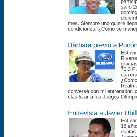
partic
salió 
doming
diciemb
mes. Siempre uno quiere llega
condiciones. ¿Cómo se maneja 
Bárbara previo a Pucó
Estuvim
Rivero
gracias
70.3 P
carrer
¿Cómo 
Realme
conversé con mi entrenador, pa
clasificar a los Juegos Olímpi
Entrevista a Javier Ubil
Estuvim
18 año
duplas 