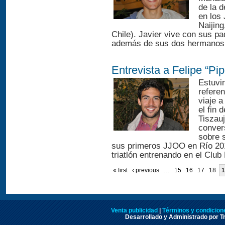
de la d
en los
Naijing
Chile). Javier vive con sus pa
además de sus dos hermanos, 
Entrevista a Felipe “Pi
Estuvi
referen
viaje 
el fin
Tiszau
conver
sobre s
sus primeros JJOO en Río 2016
triatlón entrenando en el Club
« first
‹ previous
…
15
16
17
18
1
Venta publicidad
|
Términos y condicione
Desarrollado y Administrado por Tr