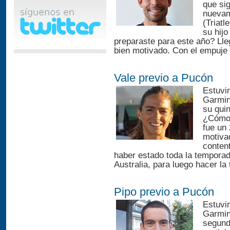
que sig
nuevam
(Triat
su hij
preparaste para este año? Ll
bien motivado. Con el empuje 
Vale previo a Pucón
Estuvim
Garmin
su qui
¿Cómo 
fue un
motiva
conten
haber estado toda la temporad
Australia, para luego hacer la
Pipo previo a Pucón
Estuvim
Garmin
segund