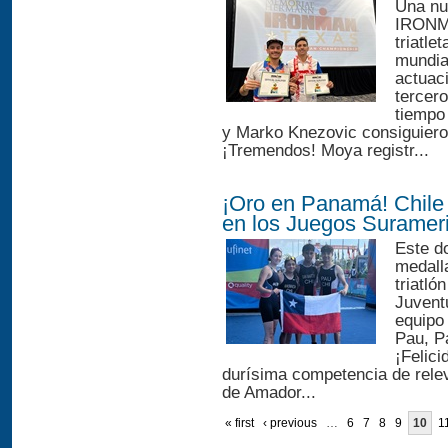
Una nut
IRONMA
triatle
mundia
actuac
tercer
tiempo
y Marko Knezovic consiguiero
¡Tremendos! Moya registr...
¡Oro en Panamá! Chile g
en los Juegos Suramer
Este d
medall
triatl
Juvent
equipo
Pau, P
¡Felici
durísima competencia de rele
de Amador...
« first
‹ previous
…
6
7
8
9
10
1