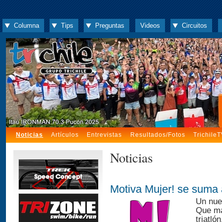
Columna
Tips
Preguntas
Videos
Circuitos
Noticias
Artículos
Entrevistas
Resultados/Fotos
Trichile
Noticias
Motiva Mujer! se suma a
Un nue
Que má
triatló