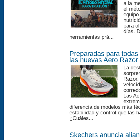
a la me
el méto
equipo 
nutrici
para o
días. 
herramientas prá...
Preparadas para todas 
las nuevas Aero Razor
La des
sorpre
Razor, 
velocid
corred
Las Ae
extrema
diferencia de modelos más téc
estabilidad y control que las 
¿Cuáles...
Skechers anuncia alian