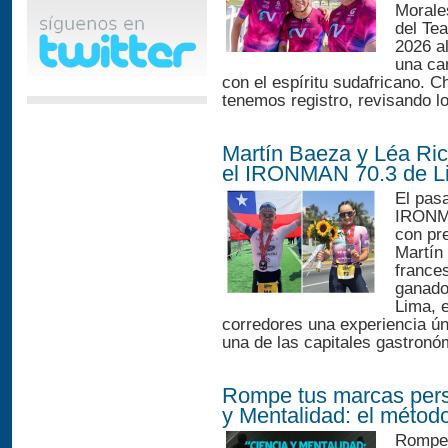
Morale
del Te
2026 al
una ca
con el espíritu sudafricano. 
tenemos registro, revisando lo
Martín Baeza y Léa Ri
el IRONMAN 70.3 de L
El pasa
IRONMA
con pr
Martín
france
ganado
Lima, 
corredores una experiencia ún
una de las capitales gastronó
Rompe tus marcas perso
y Mentalidad: el método 
Rompe 