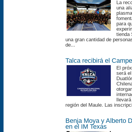
La rec
una ali
plasma
fomenta
para q
experim
tienda
una gran cantidad de persona
de...
Talca recibirá el Camp
El pró
será e
Duatló
Chilena
otorgar
interna
llevará
región del Maule. Las inscripci
Benja Moya y Alberto D
en el IM Texas