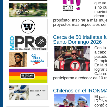
que ya
sino cu
movimi
deporti
propósito: Inspirar a más muj
proyectos más especiales será
Cerca de 50 triatletas
Santo Domingo 2026
Con la 
a cabo
pasado
Olímpi
En la 
lograr 
Cabrera
participaron alrededor de 10 tr
Chilenos en el IRONMA
El pasa
IRONMA
contó c