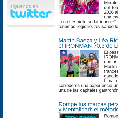
Morale
del Te
2026 al
una ca
con el espíritu sudafricano. 
tenemos registro, revisando lo
Martín Baeza y Léa Ri
el IRONMAN 70.3 de L
El pasa
IRONMA
con pr
Martín
france
ganado
Lima, 
corredores una experiencia ún
una de las capitales gastronó
Rompe tus marcas perso
y Mentalidad: el método 
Rompe 