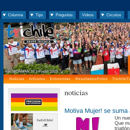
Columna
Tips
Preguntas
Videos
Circuitos
Noticias
Artículos
Entrevistas
Resultados/Fotos
TrichileT
noticias
Motiva Mujer! se suma a
Un nue
Que má
triatló