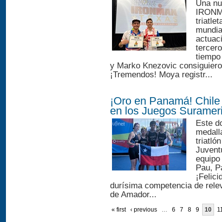
Una nut
IRONMA
triatle
mundia
actuac
tercer
tiempo
y Marko Knezovic consiguiero
¡Tremendos! Moya registr...
¡Oro en Panamá! Chile g
en los Juegos Suramer
Este d
medall
triatl
Juvent
equipo
Pau, P
¡Felici
durísima competencia de rele
de Amador...
« first
‹ previous
…
6
7
8
9
10
1