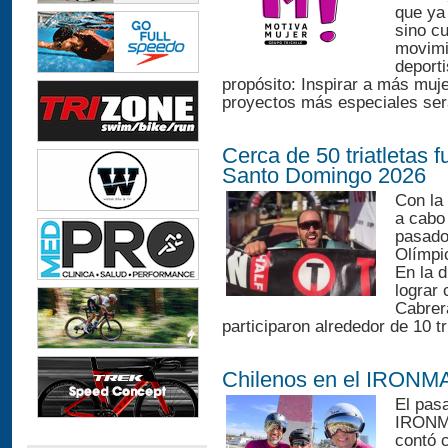
que ya
sino cu
movimi
deporti
propósito: Inspirar a más muj
proyectos más especiales será
Cerca de 50 triatletas
Santo Domingo 2026
Con la 
a cabo
pasado
Olímpi
En la 
lograr 
Cabrera
participaron alrededor de 10 tr
Chilenos en el IRONMA
El pasa
IRONMA
contó c