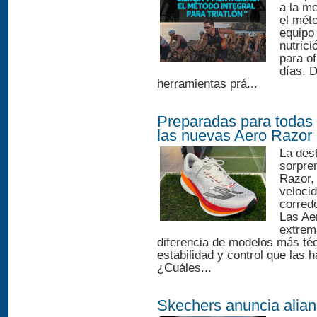
a la me
el méto
equipo 
nutrici
para o
días. 
herramientas prá...
Preparadas para todas 
las nuevas Aero Razor
La des
sorpre
Razor, 
velocid
corred
Las Ae
extrema
diferencia de modelos más téc
estabilidad y control que las 
¿Cuáles...
Skechers anuncia alian