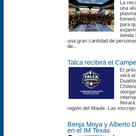
La rec
una ali
plasma
fomenta
para q
experim
tienda
una gran cantidad de persona
de...
Talca recibirá el Camp
El pró
será e
Duatló
Chilena
otorgar
interna
llevará
región del Maule. Las inscripci
Benja Moya y Alberto D
en el IM Texas