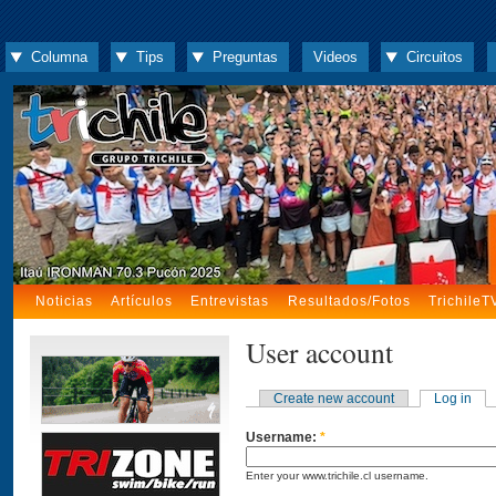
Columna
Tips
Preguntas
Videos
Circuitos
Noticias
Artículos
Entrevistas
Resultados/Fotos
TrichileT
User account
Create new account
Log in
Username:
*
Enter your www.trichile.cl username.