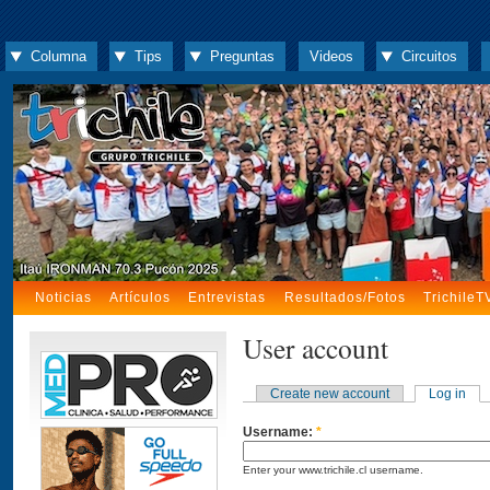
Columna
Tips
Preguntas
Videos
Circuitos
Noticias
Artículos
Entrevistas
Resultados/Fotos
TrichileT
User account
Create new account
Log in
Username:
*
Enter your www.trichile.cl username.