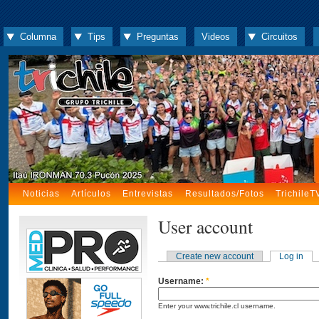
Columna
Tips
Preguntas
Videos
Circuitos
Noticias
Artículos
Entrevistas
Resultados/Fotos
TrichileT
User account
Create new account
Log in
Username:
*
Enter your www.trichile.cl username.