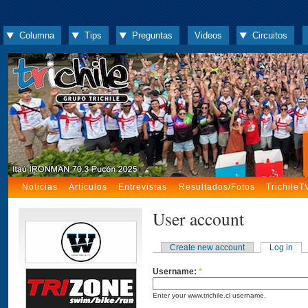
Columna
Tips
Preguntas
Videos
Circuitos
Noticias
Artículos
Entrevistas
Resultados/Fotos
TrichileT
User account
Create new account
Log in
Username:
*
Enter your www.trichile.cl username.