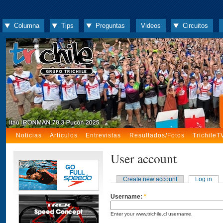
Columna
Tips
Preguntas
Videos
Circuitos
Noticias
Artículos
Entrevistas
Resultados/Fotos
TrichileT
User account
Create new account
Log in
Username:
*
Enter your www.trichile.cl username.