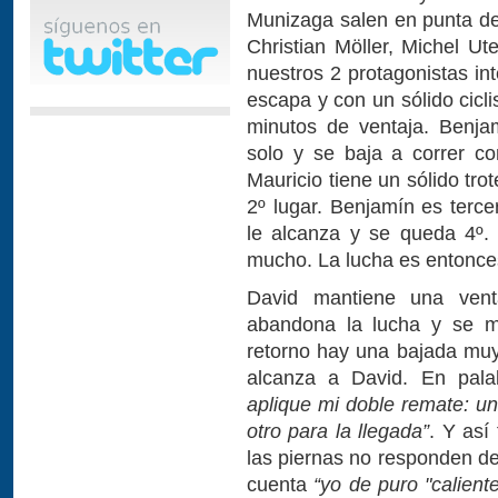
Munizaga salen en punta de
Christian Möller, Michel Ut
nuestros 2 protagonistas in
escapa y con un sólido cicl
minutos de ventaja. Benja
solo y se baja a correr c
Mauricio tiene un sólido tr
2º lugar. Benjamín es terce
le alcanza y se queda 4º.
mucho. La lucha es entonces
David mantiene una vent
abandona la lucha y se ma
retorno hay una bajada muy 
alcanza a David. En pal
aplique mi doble remate: un
otro para la llegada”
. Y así
las piernas no responden de
cuenta
“yo de puro "calient