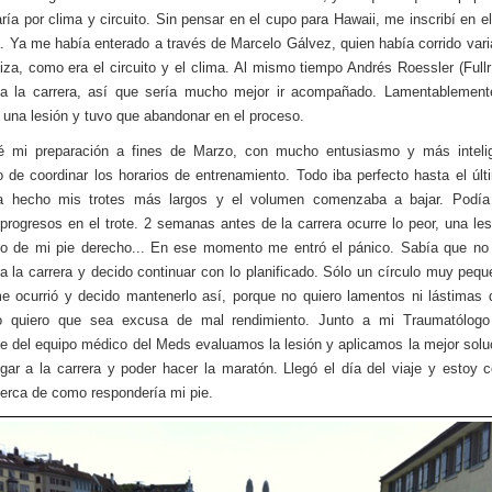
ía por clima y circuito. Sin pensar en el cupo para Hawaii, me inscribí en e
. Ya me había enterado a través de Marcelo Gálvez, quien había corrido var
iza, como era el circuito y el clima. Al mismo tiempo Andrés Roessler (Full
 a la carrera, así que sería mucho mejor ir acompañado. Lamentablement
e una lesión y tuvo que abandonar en el proceso.
 mi preparación a fines de Marzo, con mucho entusiasmo y más intelig
de coordinar los horarios de entrenamiento. Todo iba perfecto hasta el úl
a hecho mis trotes más largos y el volumen comenzaba a bajar. Podía 
progresos en el trote. 2 semanas antes de la carrera ocurre lo peor, una les
so de mi pie derecho... En ese momento me entró el pánico. Sabía que no
a la carrera y decido continuar con lo planificado. Sólo un círculo muy peq
e ocurrió y decido mantenerlo así, porque no quiero lamentos ni lástimas 
 quiero que sea excusa de mal rendimiento. Junto a mi Traumatólogo
 del equipo médico del Meds evaluamos la lesión y aplicamos la mejor solu
egar a la carrera y poder hacer la maratón. Llegó el día del viaje y estoy c
erca de como respondería mi pie.