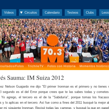
Videos
Circuitos
Calendario
Testeos
Clubs
Lesi
esultados/Fotos
TrichileTV
Fotos con Historia
Momentos históric
és Sauma: IM Suiza 2012
ez Nelson Guajardo me dijo "El primer Ironman es el primero y no tienes
El segundo es el del Error porque crees que te las sabes todas y comet
. Yo agrego, el tercero es el de la "Sabiduría", porque tomas los fracas
es y lo aplicas en el tercero. Así fue como a fines del 2011 busqué la mejor al
rer mi siguiente Ironman. Revisé todas las carreras, y busqué la que en pap