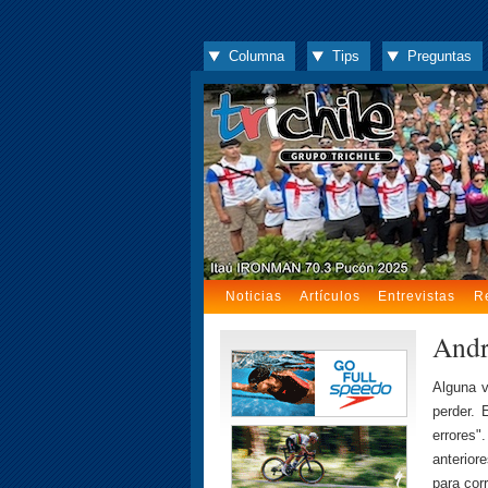
Columna
Tips
Preguntas
Noticias
Artículos
Entrevistas
R
Andr
Alguna v
perder. 
errores"
anterior
para cor