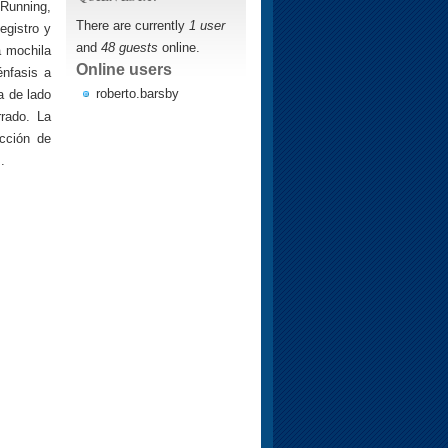
 Running,
There are currently
1 user
egistro y
and
48 guests
online.
a mochila
Online users
énfasis a
roberto.barsby
a de lado
rrado. La
cción de
.