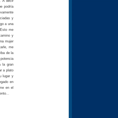
. A decir
e podría
uevamente
nciadas y
ego a una
. Esto me
 camino y
una mujer
arle, me
iba de la
potencia
 la gran
r a plato
u lugar y
egado en
rme en el
nto...