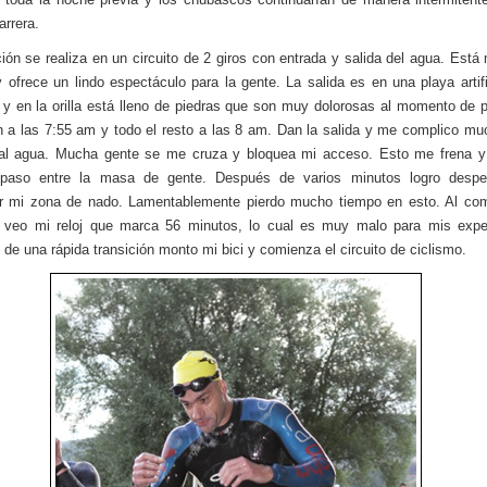
arrera.
ión se realiza en un circuito de 2 giros con entrada y salida del agua. Está
y ofrece un lindo espectáculo para la gente. La salida es en una playa artif
y en la orilla está lleno de piedras que son muy dolorosas al momento de p
n a las 7:55 am y todo el resto a las 8 am. Dan la salida y me complico mu
 al agua. Mucha gente se me cruza y bloquea mi acceso. Esto me frena y 
 paso entre la masa de gente. Después de varios minutos logro desp
r mi zona de nado. Lamentablemente pierdo mucho tiempo en esto. Al com
n veo mi reloj que marca 56 minutos, lo cual es muy malo para mis expec
de una rápida transición monto mi bici y comienza el circuito de ciclismo.