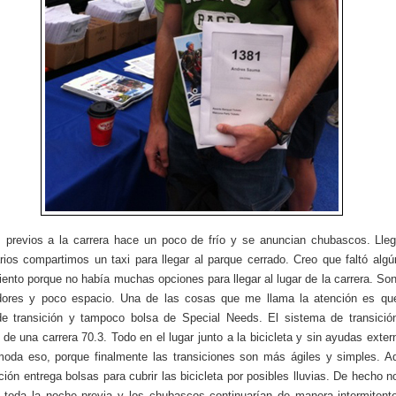
 previos a la carrera hace un poco de frío y se anuncian chubascos. Lleg
rios compartimos un taxi para llegar al parque cerrado. Creo que faltó alg
ento porque no había muchas opciones para llegar al lugar de la carrera. S
dores y poco espacio. Una de las cosas que me llama la atención es qu
e transición y tampoco bolsa de Special Needs. El sistema de transició
 de una carrera 70.3. Todo en el lugar junto a la bicicleta y sin ayudas exter
oda eso, porque finalmente las transiciones son más ágiles y simples. A
ción entrega bolsas para cubrir las bicicleta por posibles lluvias. De hecho n
n toda la noche previa y los chubascos continuarían de manera intermitent