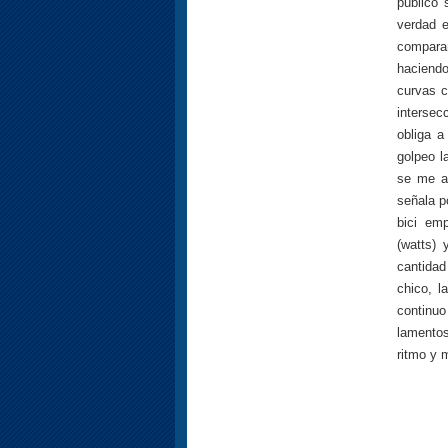
público 
verdad 
comparar
haciendo
curvas c
intersec
obliga a
golpeo l
se me a
señala p
bici em
(watts)
cantidad
chico, l
continu
lamentos
ritmo y 