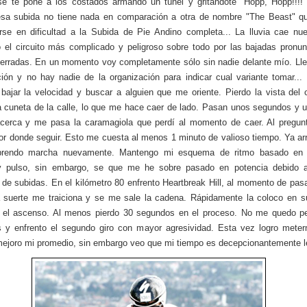
se te pone a los costados armando un túnel y gritándote "Hopp, Hopp!!!!"
esa subida no tiene nada en comparación a otra de nombre "The Beast" qu
se en dificultad a la Subida de Pie Andino completa... La lluvia cae n
 el circuito más complicado y peligroso sobre todo por las bajadas pronu
erradas. En un momento voy completamente sólo sin nadie delante mío. Ll
ción y no hay nadie de la organización para indicar cual variante tomar..
 bajar la velocidad y buscar a alguien que me oriente. Pierdo la vista del
a cuneta de la calle, lo que me hace caer de lado. Pasan unos segundos y 
cerca y me pasa la caramagiola que perdí al momento de caer. Al pregunt
or donde seguir. Esto me cuesta al menos 1 minuto de valioso tiempo. Ya arr
prendo marcha nuevamente. Mantengo mi esquema de ritmo basado en 
 y pulso, sin embargo, se que me he sobre pasado en potencia debido a
 de subidas. En el kilómetro 80 enfrento Heartbreak Hill, al momento de pasa
a suerte me traiciona y se me sale la cadena. Rápidamente la coloco en s
o el ascenso. Al menos pierdo 30 segundos en el proceso. No me quedo p
 y enfrento el segundo giro con mayor agresividad. Esta vez logro mete
mejoro mi promedio, sin embargo veo que mi tiempo es decepcionantemente le