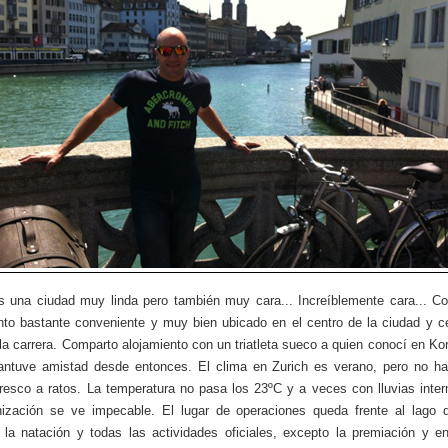
s una ciudad muy linda pero también muy cara... Increíblemente cara... C
nto bastante conveniente y muy bien ubicado en el centro de la ciudad y c
 la carrera. Comparto alojamiento con un triatleta sueco a quien conocí en Ko
ntuve amistad desde entonces. El clima en Zurich es verano, pero no ha
fresco a ratos. La temperatura no pasa los 23ºC y a veces con lluvias inter
nización se ve impecable. El lugar de operaciones queda frente al lago 
á la natación y todas las actividades oficiales, excepto la premiación y e