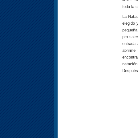
toda la c
La Natac
elegido 
pequeña 
pro sale
entrada
abrirme
encontra
natació
Después 