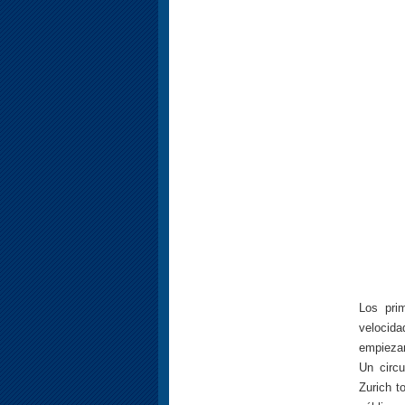
Los pri
velocida
empiezan
Un circ
Zurich t