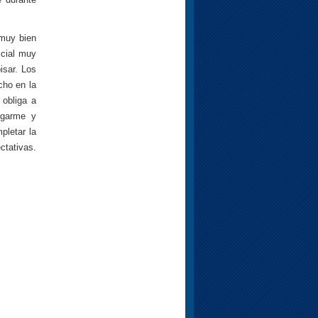
 muy bien
icial muy
isar. Los
cho en la
obliga a
egarme y
pletar la
tativas.