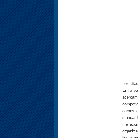
Los días
Entre va
acercami
competi
carpas d
standard
me acom
organiza
llover e