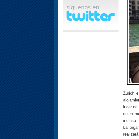
Zurich e
alojamie
lugar de
quien ma
incluso 
La orga
realizar