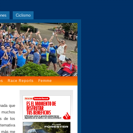
ones
Ciclismo
os
Race Reports
Femme
 nada que
es muchos
os de los
ternativa
el más me