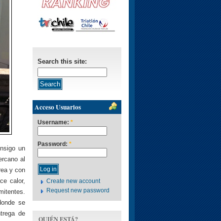
Search this site:
Acceso Usuarios
Username:
*
Password:
*
onsigo un
ercano al
rea y con
ce calor,
Create new account
Request new password
mitentes.
donde se
ntrega de
QUIÉN ESTÁ?