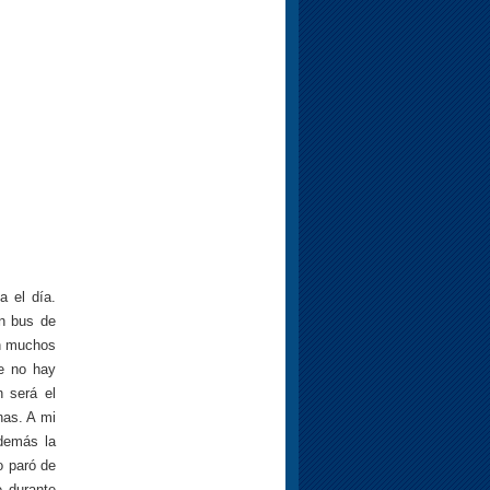
a el día.
ún bus de
on muchos
e no hay
n será el
nas. A mi
demás la
o paró de
e durante