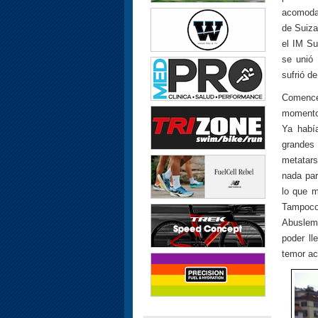
acomodar
de Suiza
el IM Su
se unió
sufrió d
Comencé
momento 
Ya habí
grandes 
metatar
nada par
lo que m
Tampoco
Abusleme
poder ll
temor ac