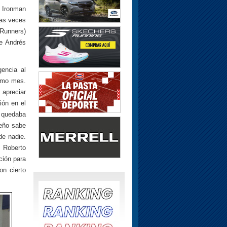
l Ironman
ias veces
rRunners)
e Andrés
encia al
timo mes.
apreciar
ión en el
 quedaba
ueño sabe
de nadie.
 Roberto
ción para
on cierto