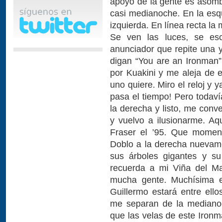
apoyo de la gente es asombr
casi medianoche. En la esqu
izquierda. En línea recta la 
Se ven las luces, se esc
anunciador que repite una y
digan “You are an Ironman
por Kuakini y me aleja de e
uno quiere. Miro el reloj y
pasa el tiempo! Pero todaví
la derecha y listo, me conv
y vuelvo a ilusionarme. A
Fraser el ’95. Que moment
Doblo a la derecha nuevame
sus árboles gigantes y s
recuerda a mi Viña del M
mucha gente. Muchísima e
Guillermo estará entre ello
me separan de la medianoc
que las velas de este Ironm