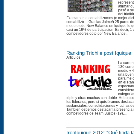
represent
afirmar 
pasó a ser
del triatl
Exactamente contabilizamos (o mejor di
contabilizó… Gracias Jaime!) 25 pares de
modelos de New Balance en Iquique lo q
casi un 19% de participación. Es decir, 1
competidores optó por New Balance...
Ranking Trichile post Iquique
Artículos
La carrer
130 corre
medio y 46
una buen
para mejo
en el Ran
especial
consider
categoría
triple y otras muchas con doble. Hubo p
los lideratos, pero sí quisiéramos destac
sustanciales, consolidaciones y luchas d
También debemos destacar la presencia
competidores de Team Bustos (19),...
IronIquique 2012: “Qué linda l