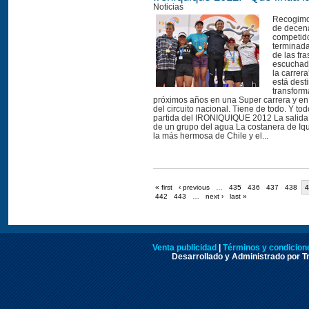
Noticias
Recogimos
de decen
competid
terminada
de las fr
escuchada
la carrera
está dest
transform
próximos años en una Super carrera y en
del circuito nacional. Tiene de todo. Y to
partida del IRONIQUIQUE 2012 La salida 
de un grupo del agua La costanera de Iq
la más hermosa de Chile y el...
« first
‹ previous
…
435
436
437
438
4
442
443
…
next ›
last »
Venta publicidad
|
Términos y condicione
Desarrollado y Administrado por Tr