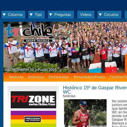
Columna
Tips
Preguntas
Videos
Circuitos
Noticias
Artículos
Entrevistas
Resultados/Fotos
TrichileT
Histórico 15º de Gaspar Rive
WC
Noticias
No solame
juniors e
que tamb
WC en for
donde es
Gaspar Ri
Barraza (