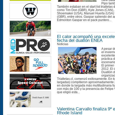
New Bala
Pipo tamb
También estaban en el start list triatleta
como Tim Don (GBR), Kyle Jones (CAN), 
Shoemaker (USA), Manuel Huerta (USA)
(GBR), entre otros. Gaspar saliendo del 
Edmonton Gaspar en el pack puntero...
El calor acompañó una excele
fecha del duatlón ENEA
Noticias
A pesar de
el invier
excelente
práctica d
escenario
El primer
2012. El c
Duatlón 
organiza
Triatletas.cl, comenzó exitosamente. En to
largadas) compitieron aproximadamente 
en donde la largada más multitudinaria f
con más de 100 y la presencia de Felipe
que eligió esta...
Valentina Carvallo finaliza 9ª 
Rhode Island