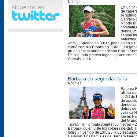
Noticias
En un fin
de carrer
el mundo,
Carvallo 
Rhode Is
competir 
donde fin
tiempo fin
Valentina
wetsuit Speedo en 30:32, pedaleo en su T
corrió con sus Brooks en 1:36:11. La gan
prueba fue la norteamericana Caitlin Sno
En segundo y tercer lugar llegaron canad
Garvais con 4:...
Bárbara es segunda Paris
Noticias
Bárbara R
última car
JJOO de 
de agosto
donde sa
detrás de
Jéssica H
fue en Pa
del Grand
Triatlón, en formato sprint (750 metros – 
Bárbara, quien viste los colores de club Tr
logró un tiempo de 1:05:25, a 35 segundos
Harrison. Los parciales de Bárbara fueron