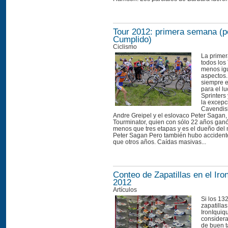
Tour 2012: primera semana (p
Cumplido)
Ciclismo
La prime
todos los
menos igu
aspectos.
siempre 
para el l
Sprinters 
la excepc
Cavendis
Andre Greipel y el eslovaco Peter Sagan
Tourminator, quien con sólo 22 años ganó
menos que tres etapas y es el dueño del m
Peter Sagan Pero también hubo acciden
que otros años. Caídas masivas...
Conteo de Zapatillas en el Iro
2012
Artículos
Si los 13
zapatillas
IronIquiq
consider
de buen 