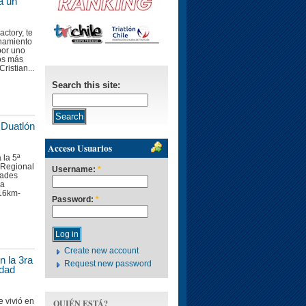
 a un
actory, te
enamiento
 por uno
nos más
ristian...
Search this site:
 Duatlón
Acceso Usuarios
 la 5ª
n Regional
Username:
*
dades
la
-16km-
Password:
*
Create new account
n la 3ra
Request new password
udad
e vivió en
QUIÉN ESTÁ?