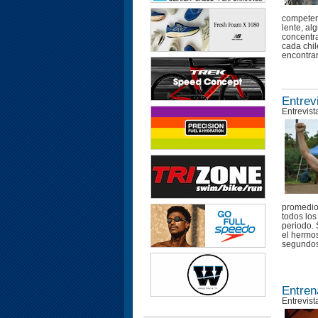
competenc
lente, a
concentr
cada chi
encontrar
Entrev
Entrevist
promedio.
todos los
periodo. 
el hermos
segundos 
Entren
Entrevist