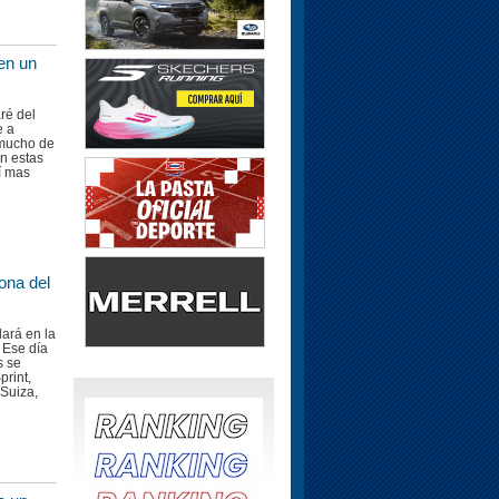
en un
ré del
e a
 mucho de
an estas
í mas
ona del
ará en la
 Ese día
s se
print,
Suiza,