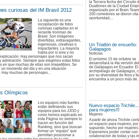
la Tercera fecha del Circuito 
Duatlones de la Ciudad Empre
es curiosas del IM Brasil 2012
organizado por el Brain Team
200 corredores se dieron cita
oportunidad,...
La siguiente es una
recopilación de fotos
curiosas captadas en el
reciente Ironman de
Brasil. Son imágenes
divertidas, extravagantes,
Un Triatlón de ensueño:
ingeniosas, creativas e
impactantes. La mayoría
Galapagos
habla por sí sola y no
Noticias
 explicación. Hay personajes que nos sacan
El próximo 15 de octubre se
y admiración. Siempre que elegimos estas fotos
desarrollará la 4ta versión del
 en que muchas de ellas son irrepetibles. Se
de Galápagos en Ecuador. El
 un momento del día y en una situación
archipiélago de Galápagos, 
r. Hay muchas de personajes...
por su diversidad de flora y f
encuentra a un poco más de..
s Olímpicos
Los equipos más fuertes
Nuevo espacio Trichile...
están definiendo sus
para mujeres!!!
equipos para los JJOO y
Mujeres
como hemos explicado en
esta Página no siempre lo
A partir de ahora Trichile con
hacen en función del
un espacio para mujeres, por
Ranking, sino que buscan
supuesto, hecho por mujeres.
formar un “equipo” que
Esperamos poder contar con 
permitan posicionar a
colaboración de todas y las i