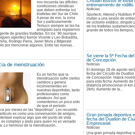
Cristian Bustos te invita
nos recuerda las difíciles
entrenamiento de rodillo
condiciones climáticas
Noticias
que deben enfrentar los
triatletas del Sur de Chile.
Sportech, Altered y Nutrition F
A pesar de eso, la zona
invitan a una sesión de entr
Sur y particularmente
de ciclismo estático, dirigido
Temuco siempre se las ha
de los triatletas sudamerica
arreglado para regalarnos
grande de todos los tiempos, C
gente de grandes triatletas. En los ´90 (aunque
iguen vigentes) fueron Vicente y Leo Bobadilla,
eña, Rodrigo Parra, Javier Mora y Bitgerald
lo por mencionar algunos. Entre las nuevas...
Se viene la 5ª Fecha del
de Concepción
ia de menstruación
Noticias
El domingo 28 de agosto será
fecha del Circuito de Duatló
Es un hecho que la
de Concepción. Habrá nove
menstruación sufre ciertos
para esta fecha: Aumento de 
cambios y genera
distancia promocional (4 km
inconvenientes en
2km). Aumento de la...
nuestras deportistas, tanto
profesionales como
amateurs. Así que
comentemos un poco esto
de que el período
ce por meses en las “deportinas”. Les recuerdo
 artículo es como una conversación de amigos,
Gran jornada deportiva e
ntentaré explicar algo que del punto de vista
fecha del Duatlón de Ci
 es complejo y árido para quien no es versado
Empresarial
a. Lo hermoso de la menstruación...
Noticias
Una gran jornada deportiva s