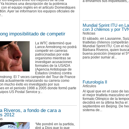
 los elegidos entre los mejores de la cita
a enviarnos sus inquietudes,..
 Ya hicimos una descripción de la polémica
 con el equipo inglés en el artículo Domestiques
atlón. Ayer se informaron los equipos oficiales de
..
Mundial Sprint ITU en L
con 3 chilenos y por TV
ong imposibilitado de competir
Noticias
El sábado, en Lausanne, Suiz
triatletas chilenos competirán
La WTC determinó que
Mundial Sprint ITU. Con el n
Lance Armstrong no podrá
Bárbara Riveros, quien busc
competir en carreras
buena posición (mejorar el 5
patrocinadas por este
para poder sumar al...
organismo mientras se
investigan acusaciones
formales de la USADA
(Agencia Antidopaje de
Estados Unidos) contra
mstrong. El 7 veces campeón del Tour de France
está actualmente relanzando su carrera como
Futurología II
 con mucho éxito es investigado por sus
Artículos
nes en el periodo 1998 a 2005 donde formó parte
Al igual que en el caso de la
uipos US Postal Service y...
el mejor triatleta masculino en
formato Olímpico de la tempo
decidirá en la última fecha el
septiembre en Beijing. De hec
a Riveros, a fondo de cara a
sistema de...
s 2012
as
“Me pondré en la partida,
diré a Dios que lo que