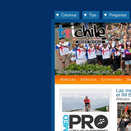
Columna
Tips
Preguntas
Noticias
Artículos
Entrevistas
R
Las me
el IM 
Artículos