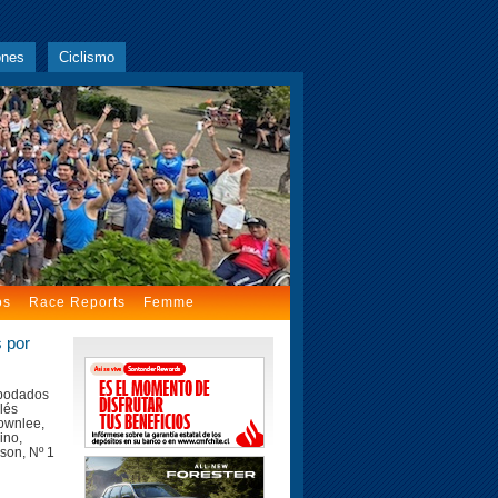
ones
Ciclismo
os
Race Reports
Femme
 por
Apodados
lés
ownlee,
ino,
son, Nº 1