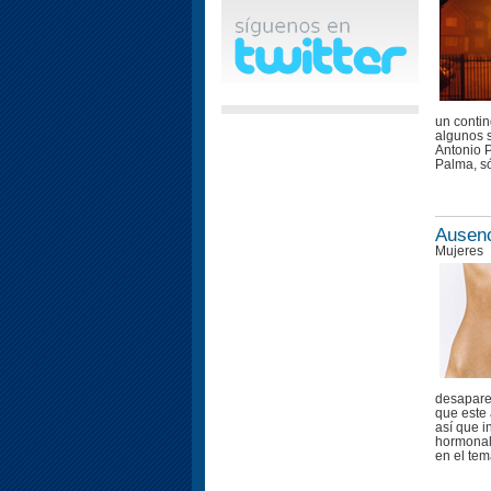
un contin
algunos s
Antonio P
Palma, só
Ausenc
Mujeres
desapare
que este
así que i
hormonal
en el tem