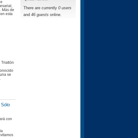
de
sarial,
There are currently
0 users
. Más de
 en esta
and
46 guests
online.
 Triatlón
conocido
auna se
.
 Sólo
tará con
la
nvitamos