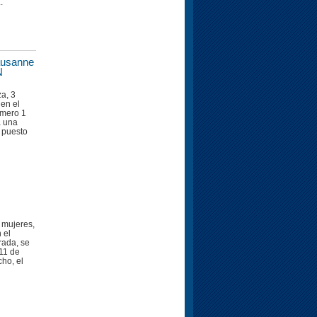
.
ausanne
N
a, 3
 en el
úmero 1
a una
º puesto
s mujeres,
 el
rada, se
 11 de
ho, el