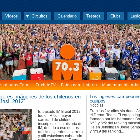
Videos
Circuitos
Calendario
Testeos
Clubs
Lesi
esultados/Fotos
TrichileTV
Fotos con Historia
Momentos históric
jores imágenes de los chilenos en
Los ingleses campeones
Brasil 2012
equipos
Noticias
Eran los favoritos sin duda. 
El pasado IM Brasil 2012
el Dream Team. El equipo Ing
fue el IM con mayor
formado por los hermanos Br
cantidad de chilenos
Nº 1 y Nº2 del ranking mascul
inscriptos en la historia del
Helen Jenkings y Jodie Stimp
IM, debido a eso no nos
y Nº19 del ranking...
quisimos perder la carrera
y allí estuvimos cubriendo