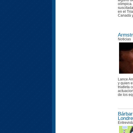
alguno de
olímpica.
suscitada
en el Tri
Canadá y.
Armstr
Noticias
Lance Ar
y quien 
triatleta
actuacio
de los eq
Bárbar
Londre
Entrevist