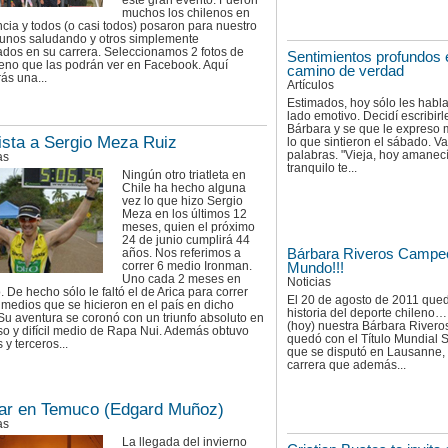
este gran evento. Fueron
muchos los chilenos en
ia y todos (o casi todos) posaron para nuestro
lgunos saludando y otros simplemente
ados en su carrera. Seleccionamos 2 fotos de
Sentimientos profundos 
leno que las podrán ver en Facebook. Aquí
camino de verdad
ás una...
Artículos
Estimados, hoy sólo les habla
lado emotivo. Decidí escribirl
Bárbara y se que le expreso
ista a Sergio Meza Ruiz
lo que sintieron el sábado. V
palabras. "Vieja, hoy amanec
as
tranquilo te...
Ningún otro triatleta en
Chile ha hecho alguna
vez lo que hizo Sergio
Meza en los últimos 12
meses, quien el próximo
24 de junio cumplirá 44
Bárbara Riveros Campe
años. Nos referimos a
correr 6 medio Ironman.
Mundo!!!
Uno cada 2 meses en
Noticias
 De hecho sólo le faltó el de Arica para correr
El 20 de agosto de 2011 qued
 medios que se hicieron en el país en dicho
historia del deporte chileno…
Su aventura se coronó con un triunfo absoluto en
(hoy) nuestra Bárbara Rivero
o y difícil medio de Rapa Nui. Además obtuvo
quedó con el Título Mundial S
y terceros...
que se disputó en Lausanne, 
carrera que además...
ar en Temuco (Edgard Muñoz)
as
La llegada del invierno