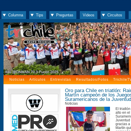
Columna
Tips
Preguntas
Videos
Circuitos
Noticias
Artículos
Entrevistas
Resultados/Fotos
TrichileT
Oro para Chile en triatlón: R
Martín campeón de los Juego
Suramericanos de la Juventu
Noticias
El triatló
alto en e
Surameri
Juventud
gracias 
Martín qu