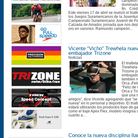
campeón 
dominada 
fin. Créd
Este viernes 17 de abril se realizó el triat
los Juegos Suramericanos de la Juventu
Campeonato Suramericano Juvenil de P
Calzada de Amador, jornada que nos dej
oro en varones. Raimundo campeón...
Vicente “Vicho” Trewhela nue
embajador Trizone
Noticias
El triatle
Trewhela 
Trizone p
embajador
también r
Orca ¡Fel
“Feliz de
Orca y Tr
que una 
amigos”, dice Vicente agregando que “se
nueva” en lo personal y deportivo. El triat
estará utilizando los productos tope de 
como el traje Apex Flex, modelo insignia 
cuanto a...
Conoce la nueva disciplina ll