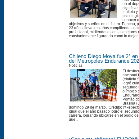
en el dep
significa 
triatleta y
psicologí
conocer c
objetivos y sueños en el futuro. Panchu, 
23 años, lleva tres años compitiendo como
profesional, midiéndose con las mejores
constantemente figurando como la mejor..
Chileno Diego Moya fue 2° en 
del Metrópoles Endurance 202
Noticias
El destaca
nacional
(triatleta
logró cul
segundo l
olímpico 
Enduranc
Pontão do
Brasilia (
domingo 29 de marzo. Crédito: @kebecfo
igual que el año pasado logró el segundo
carrera, logrando ubicarse en el podio de 
que...