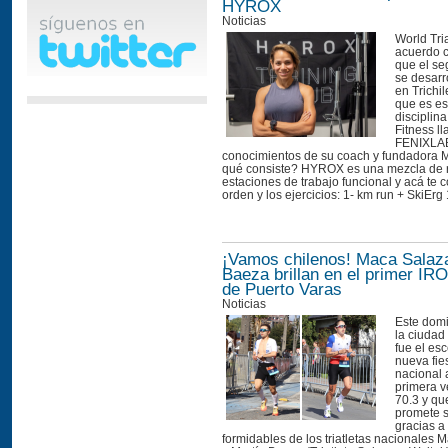
HYROX
Noticias
World Tri
acuerdo 
que el s
se desarro
en Trichi
que es es
disciplin
Fitness l
FENIXLAB
conocimientos de su coach y fundadora 
qué consiste? HYROX es una mezcla de 
estaciones de trabajo funcional y acá te 
orden y los ejercicios: 1- km run + SkiErg 
¡Vamos chilenos! Maca Salaza
Baeza brillan en el primer I
de Puerto Varas
Noticias
Este domi
la ciudad
fue el es
nueva fie
nacional a
primera 
70.3 y q
promete s
gracias a
formidables de los triatletas nacionales