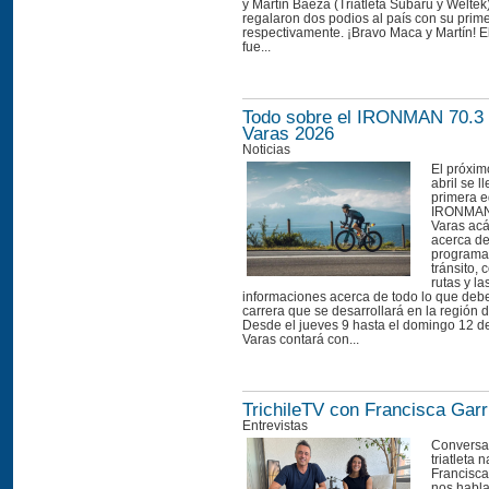
y Martín Baeza (Triatleta Subaru y Weltek
regalaron dos podios al país con su primer
respectivamente. ¡Bravo Maca y Martín! El
fue...
Todo sobre el IRONMAN 70.3 
Varas 2026
Noticias
El próxi
abril se l
primera e
IRONMAN 
Varas acá
acerca de
programac
tránsito,
rutas y la
informaciones acerca de todo lo que debe
carrera que se desarrollará en la región 
Desde el jueves 9 hasta el domingo 12 de
Varas contará con...
TrichileTV con Francisca Garr
Entrevistas
Conversa
triatleta 
Francisca
nos habla