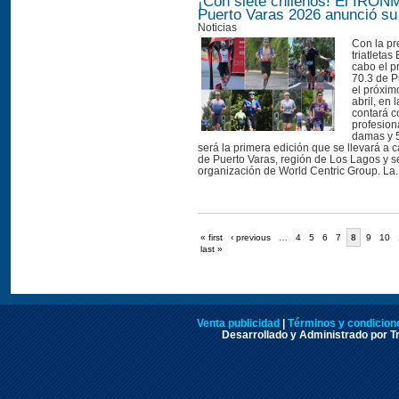
¡Con siete chilenos! El IRON
Puerto Varas 2026 anunció su 
Noticias
Con la pr
triatletas 
cabo el 
70.3 de P
el próxi
abril, en 
contará co
profesion
damas y 5
será la primera edición que se llevará a 
de Puerto Varas, región de Los Lagos y se
organización de World Centric Group. La..
« first
‹ previous
…
4
5
6
7
8
9
10
last »
Venta publicidad
|
Términos y condicione
Desarrollado y Administrado por Tr