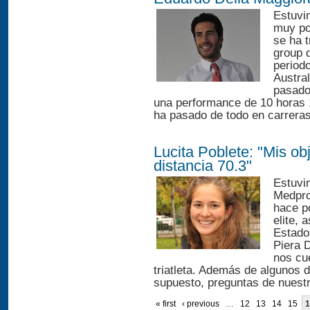
Estuvi
muy po
se ha 
group d
periodo
Austral
pasado,
una performance de 10 horas 
ha pasado de todo en carreras
Lucita Poblete: "Mis ob
distancia 70.3"
Estuvi
Medpro
hace p
elite, 
Estado
Piera 
nos cu
triatleta. Además de algunos d
supuesto, preguntas de nuestr
« first
‹ previous
…
12
13
14
15
1