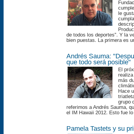
Fundad
cumple
le gust
cumpla 
descri
Produc
de todos los deportes”. Y la 
bien puestas. La primera es u
Andrés Sauma: "Despu
que todo será posible"
El pró
realiza
más dur
climáti
Hace u
triatle
grupo 
referimos a Andrés Sauma, qui
el IM Hawaii 2012. Esto fue lo
Pamela Tastets y su pr