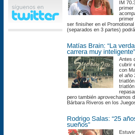
IM 70.
primer 
acompa
primer
ser finisiher en el Promotiona
(separados en 3 partes) podrá
Matías Brain: “La verd
carrera muy inteligente
Antes d
cubrir
con Ma
el año 
triatló
triatl
repasa
pero también aprovechamos d
Bárbara Riveros en los Juegos
Rodrigo Salas: “25 año
sueños”
Estuvi