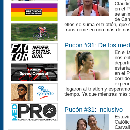
Claudi
en el 
se ani
de Can
ellos se suma el triatlón, qu
transforme en uno más de nos
Pucón #31: De los med
En el 
nos en
deporti
estaría
en el 
corrido
experie
llegaron al triatlón y espera
tiempo. Ya que mientras más 
Pucón #31: Inclusivo
Estuvi
Católi
Carvall