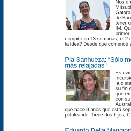
Nos en
Mitsub
Gatora
de Bar
tener u
IM. Qu
primer
compito en 13 semanas, el 2 
la idea? Desde que comencé a h
Pia Sanhueza: “Sólo m
más relajadas"
Estuvi
incurs
la dis
su fin 
querem
con su 
Austral
que hace 8 años que está sep
pololeando. Tiene dos hijos, Ca
Eduardo Della Maggiora