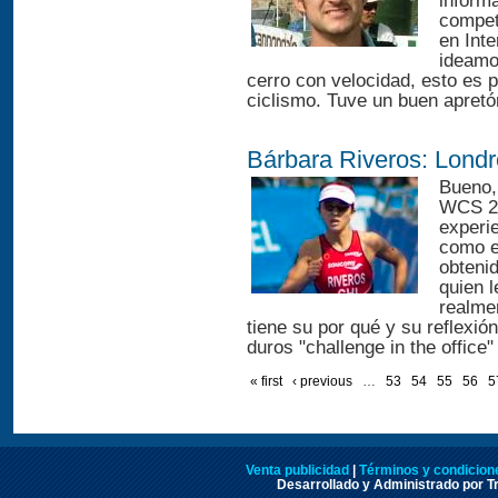
informa
compet
en Inte
ideamo
cerro con velocidad, esto es pi
ciclismo. Tuve un buen apretón
Bárbara Riveros: Lond
Bueno,
WCS 20
experie
como e
obtenid
quien l
realme
tiene su por qué y su reflexió
duros "challenge in the office"
« first
‹ previous
…
53
54
55
56
5
Venta publicidad
|
Términos y condicione
Desarrollado y Administrado por Tr