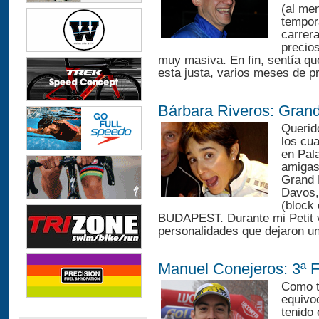
(al men
tempor
carrera
precio
muy masiva. En fin, sentía q
esta justa, varios meses de pr
Bárbara Riveros: Grand
Querid
los cu
en Pala
amigas
Grand 
Davos,
(block 
BUDAPEST. Durante mi Petit vi
personalidades que dejaron un
Manuel Conejeros: 3ª F
Como t
equivo
tenido 