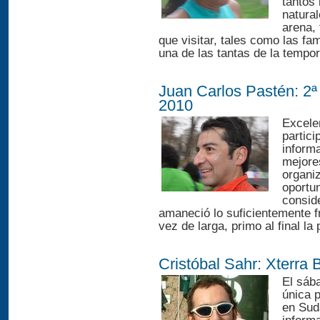
tantos 
natural
arena, 
que visitar, tales como las f
una de las tantas de la tempor
Juan Carlos Pastén: 2ª
2010
Excelen
partic
informa
mejore
organiz
oportun
conside
amaneció lo suficientemente f
vez de larga, primo al final la
Cristóbal Sahr: Xterra 
El sába
única p
en Sud