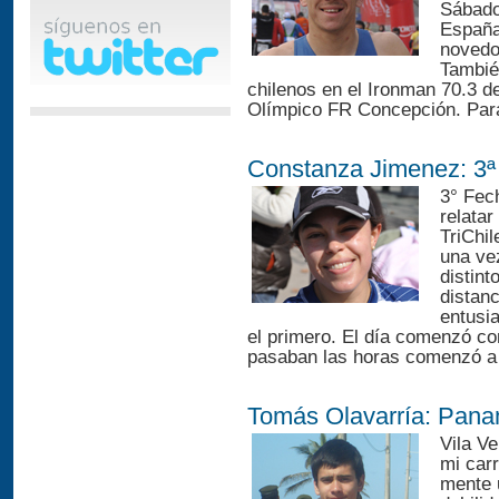
Sábado
España
novedo
Tambié
chilenos en el Ironman 70.3 de
Olímpico FR Concepción. Para
Constanza Jimenez: 3ª
3° Fec
relatar
TriChil
una ve
distint
distan
entusi
el primero. El día comenzó co
pasaban las horas comenzó a d
Tomás Olavarría: Pana
Vila V
mi carr
mente 