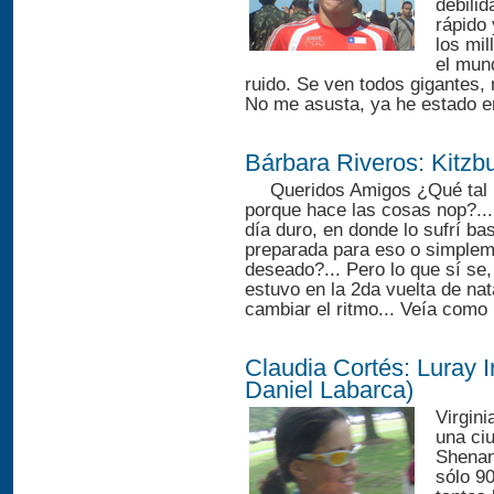
debilid
rápido 
los mi
el mun
ruido. Se ven todos gigantes, 
No me asusta, ya he estado en
Bárbara Riveros: Kitzb
Queridos Amigos ¿Qué tal
porque hace las cosas nop?...
día duro, en donde lo sufrí ba
preparada para eso o simplem
deseado?... Pero lo que sí se
estuvo en la 2da vuelta de na
cambiar el ritmo... Veía como 
Claudia Cortés: Luray I
Daniel Labarca)
Virgin
una ci
Shenan
sólo 9