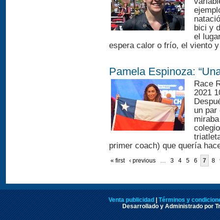
variab
ejemplo
natació
bici y 
el luga
espera calor o frío, el viento 
Pamela Espinoza: “Una 
Race R
2021 10
Despué
un par
miraba 
colegi
triatle
primer coach) que quería hacer
« first
‹ previous
…
3
4
5
6
7
8
Venta publicidad
|
Términos y condicione
Desarrollado y Administrado por Tr