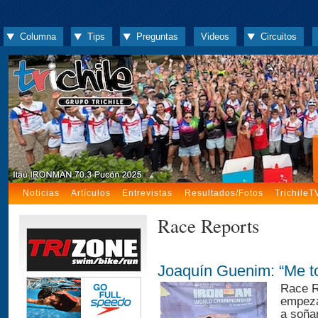
Columna
Tips
Preguntas
Videos
Circuitos
Noticias
Artículos
Entrevistas
Resultados/Fotos
TrichileT
Race Reports
Joaquín Guenim: “Me t
Race R
empeza
a soña