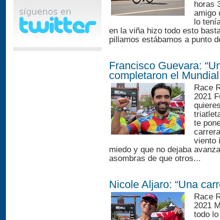
horas 3
amigo q
lo tení
en la viña hizo todo esto bas
pillamos estábamos a punto de 
Francisco Guevara: “Un
completaron el Mundial
Race R
2021 F
quieres
triatle
te pon
carrera
viento
miedo y que no dejaba avanzar
asombras de que otros...
Nicole Aljaro: “Una carr
Race R
2021 M
todo lo