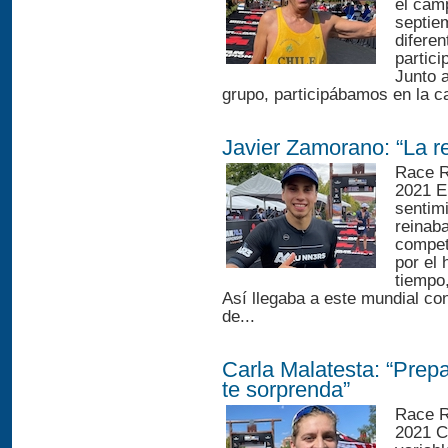
el camp
septie
diferen
partic
Junto 
grupo, participábamos en la c
Javier Zamorano: “La r
Race R
2021 En
sentim
reinab
compet
por el 
tiempo
Así llegaba a este mundial co
de...
Carla Malatesta: “Prepa
te sorprenda”
Race R
2021 C