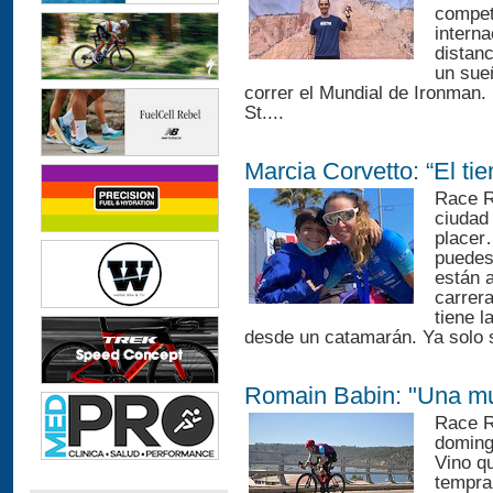
competi
interna
distan
un sue
correr el Mundial de Ironman. 
St....
Marcia Corvetto: “El t
Race R
ciudad
placer
puedes
están 
carrer
tiene l
desde un catamarán. Ya solo s
Romain Babin: "Una mu
Race R
doming
Vino qu
tempra