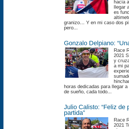
hacia 
llegar 
es fun
altimet
granizo… Y en mi caso dos pi
pero...
Gonzalo Delpiano: “Una
Race R
2021 S
y cruza
a mi p
experie
sumado 
hincha
horas dedicadas para llegar 
de sueño, cada todo...
Julio Calisto: “Feliz d
partida”
Race R
2021 Tu