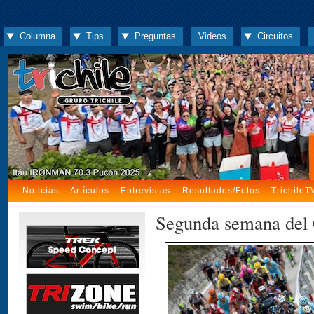
Columna
Tips
Preguntas
Videos
Circuitos
Noticias
Artículos
Entrevistas
Resultados/Fotos
TrichileT
Segunda semana del 