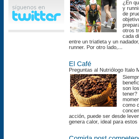
¿En qué
y runni
de pru
objetiv
prepar
otros t
cada d
entre un triatleta y un nadador,
runner. Por otro lado,...
El Café
Preguntas al Nutriólogo Italo
Siempr
benefi
son lo
tener? 
momento
como d
concen
acción, puede ser desde leve
genera calor, ideal para estos
Comida post competen