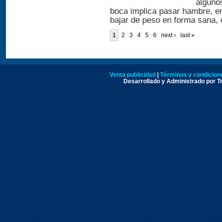
algunos
boca implica pasar hambre, 
bajar de peso en forma sana, 
1
2
3
4
5
6
next ›
last »
Venta publicidad
|
Términos y condicione
Desarrollado y Administrado por Tr