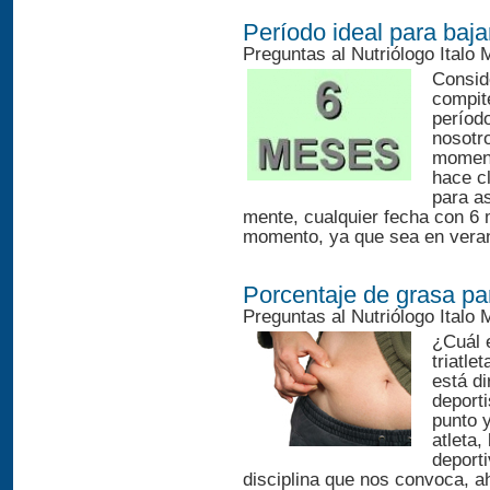
Período ideal para baja
Preguntas al Nutriólogo Italo
Conside
compit
períod
nosotr
moment
hace c
para a
mente, cualquier fecha con 6 
momento, ya que sea en verano
Porcentaje de grasa par
Preguntas al Nutriólogo Italo
¿Cuál 
triatle
está di
deporti
punto y
atleta,
deporti
disciplina que nos convoca, a