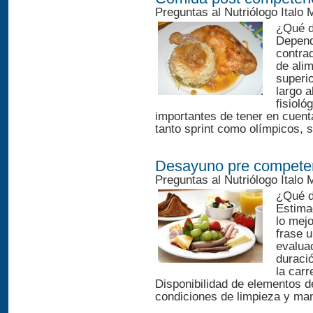
Preguntas al Nutriólogo Italo
¿Qué d
Depend
contrad
de ali
superi
largo 
fisiol
importantes de tener en cuenta
tanto sprint como olímpicos, s
Desayuno pre compete
Preguntas al Nutriólogo Italo
¿Qué d
Estima
lo mejo
frase u
evalua
duració
la carr
Disponibilidad de elementos de
condiciones de limpieza y man