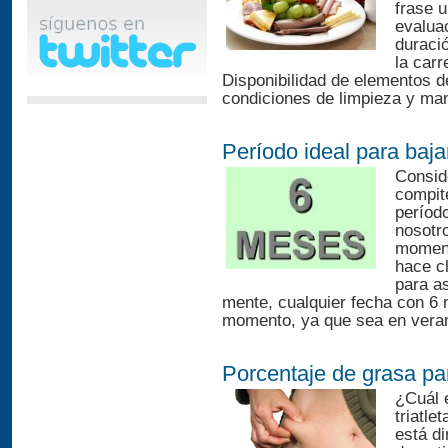
frase u
evalua
duració
la carr
Disponibilidad de elementos de
condiciones de limpieza y man
Período ideal para baja
Conside
compit
períod
nosotr
moment
hace c
para a
mente, cualquier fecha con 6 
momento, ya que sea en verano
Porcentaje de grasa par
¿Cuál 
triatle
está di