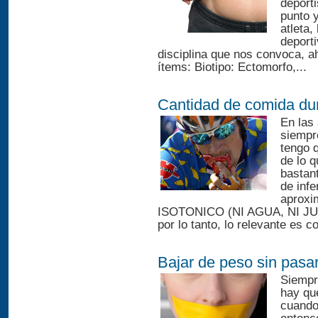
deporti
punto y
atleta,
deporti
disciplina que nos convoca, a
ítems: Biotipo: Ectomorfo,...
Cantidad de comida dur
En las
siempr
tengo 
de lo q
bastan
de infe
aproxi
ISOTONICO (NI AGUA, NI J
por lo tanto, lo relevante es c
Bajar de peso sin pasa
Siempr
hay qu
cuando