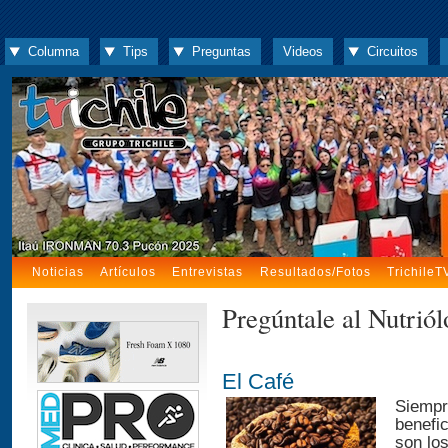
Columna
Tips
Preguntas
Videos
Circuitos
Noticias
Artículos
Entrevistas
Resultados/Fotos
TrichileT
Pregúntale al Nutrió
El Café
Siempr
benefi
son lo