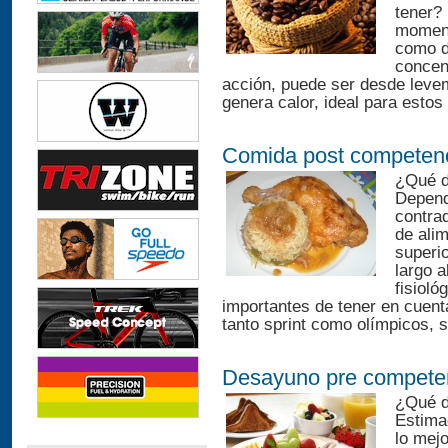
tener? 
momento
como d
concen
acción, puede ser desde leve
genera calor, ideal para estos
Comida post competen
¿Qué d
Depend
contrad
de ali
superi
largo 
fisiol
importantes de tener en cuenta
tanto sprint como olímpicos, s
Desayuno pre compete
¿Qué d
Estima
lo mejo