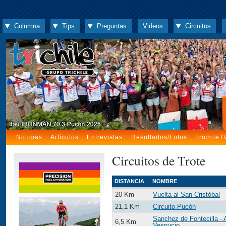
Columna
Tips
Preguntas
Videos
Circuitos
Noticias
Artículos
Entrevistas
Resultados/Fotos
TrichileT
Circuitos de Trote
DISTANCIA
NOMBRE
20 Km
Vuelta al San Cristóbal
21,1 Km
Circuito Pucón
Sanchez de Fontecilla -
6,5 Km
Vespucio